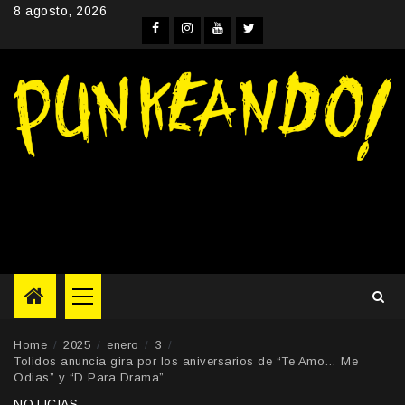
Skip
8 agosto, 2026
to
Facebook
Instagram
YouTube
Twitter
content
Primary
Menu
Home
2025
enero
3
Tolidos anuncia gira por los aniversarios de “Te Amo… Me
Odias” y “D Para Drama”
NOTICIAS