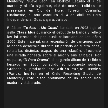
Monterrey, Nuevo León, en Nodriza Estudio el 7 de
marzo, y al día siguiente, el 8 de marzo,
Tolidos
se
presentará en Ojo de Tigre, Torreón, Coahuila.
Finalmente, el tour concluirá el 4 de abril en Foro
Independencia, Guadalajara, Jalisco.
El álbum
“Te Amo… Me Odias”
, lanzado en 2003 bajo el
sello
Class Music
, marcó el debut de la banda y reflejó
las influencias del pop punk californiano de los años
2000. Este material, una recopilación de canciones que
la banda desarrolló durante un periodo de cuatro años,
relata las distintas etapas de una relación, ofreciendo
una mirada honesta sobre el amor y sus altibajos. Por
su parte,
“D Para Drama”
, el segundo álbum de
Tolidos
lanzado en 2008, consolidó su propuesta sonora.
Grabado y producido por
Adrián “Rojo” Treviño
(
Pxndx
,
Insite
) en el Cielo Recording Studio de
Monterrey, este disco profundiza en un sonido más
maduro y elaborado.