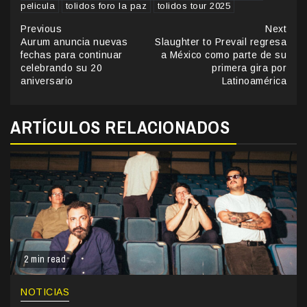
pelicula
tolidos foro la paz
tolidos tour 2025
Continue
Previous
Next
Aurum anuncia nuevas
Slaughter to Prevail regresa
Reading
fechas para continuar
a México como parte de su
celebrando su 20
primera gira por
aniversario
Latinoamérica
ARTÍCULOS RELACIONADOS
2 min read
NOTICIAS