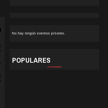
u
No hay ningún eventos próximo.
e
o
POPULARES
e
l
a