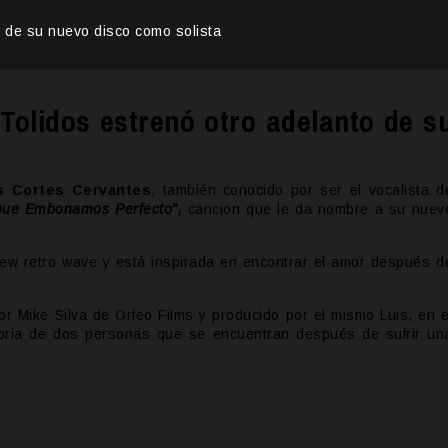
to de su nuevo disco como solista
 Tolidos estrenó otro adelanto de s
s Cortes Cervantes
, también conocido por ser el vocalista d
Que Embonamos Perfecto”,
cancion que le da nombre a su nuev
ew retro wave y está inspirada en encontrar el amor después d
por Mike Silva de Orfeo Films y producido por el mismo Luis, en e
istoria de dos personas que se encuentran después de sufrir un