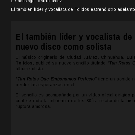
7 años ago
victor tellez
El también líder y vocalista de Tolidos estrenó otro adelan
El también líder y vocalista de
nuevo disco como solista
El músico originario de Ciudad Juárez, Chihuahua,
Lui
Tolidos
, publicó su nuevo sencillo titulado
“Tan Rotos 
álbum solista.
“Tan Rotos Que Embonamos Perfecto”
tiene un sonido n
perder las esperanzas en él.
El sencillo es acompañado por un vídeo oficial dirigido 
cual se nota la influencia de los 80 ́s, relatando la h
ruptura amorosa.