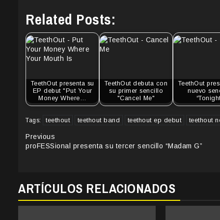
Related Posts:
TeethOut presenta su
TeethOut debuta con
TeethOut pres
EP debut "Put Your
su primer sencillo
nuevo senc
Money Where…
"Cancel Me"
“Tonigh
teethout
teethout band
teethout ep debut
teethout n
Tags:
Continue
Previous
proFESSional presenta su tercer sencillo “Madam G”
Reading
ARTÍCULOS RELACIONADOS