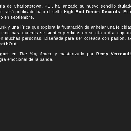
aria de Charlottetown, PEI, ha lanzado su nuevo sencillo titulad
e será publicado bajo el sello
High End Denim Records
. Est
do en septiembre.
 y una lírica que explora la frustración de anhelar una felicida
himno para quienes se sienten perdidos en su día a día, captur
 en muchas personas. Diseñada para ser coreada con pasión, s
eethOut
.
gart
en
The Hog Audio
, y masterizado por
Remy Verreaul
ía emocional de la banda.