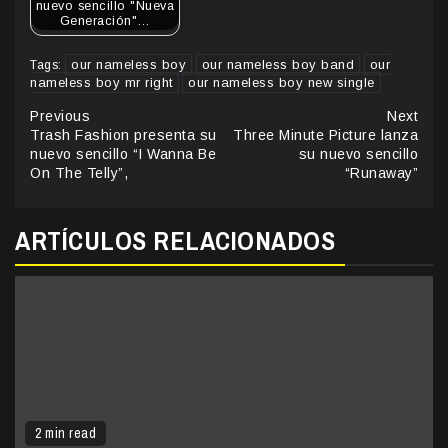
nuevo sencillo "Nueva
Generación"…
our nameless boy
our nameless boy band
our
Tags:
nameless boy mr right
our nameless boy new single
Continue
Previous
Next
Trash Fashion presenta su
Three Minute Picture lanza
Reading
nuevo sencillo “I Wanna Be
su nuevo sencillo
On The Telly”,
“Runaway”
ARTÍCULOS RELACIONADOS
2 min read