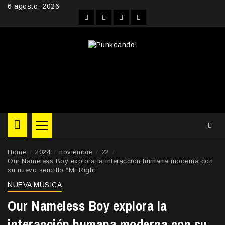
Skip
6 agosto, 2026
to
Facebook
Instagram
YouTube
Twitter
content
Primary
Menu
Home
2024
noviembre
22
Our Nameless Boy explora la interacción humana moderna con
su nuevo sencillo “Mr Right”
NUEVA MÚSICA
Our Nameless Boy explora la
interacción humana moderna con su