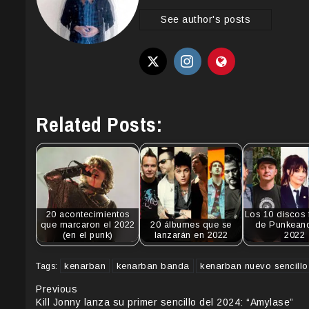
See author's posts
Related Posts:
20 acontecimientos
Los 10 discos 
que marcaron el 2022
20 álbumes que se
de Punkean
(en el punk)
lanzarán en 2022
2022
kenarban
kenarban banda
kenarban nuevo sencillo
Tags:
Continue
Previous
Kill Jonny lanza su primer sencillo del 2024: “Amylase”