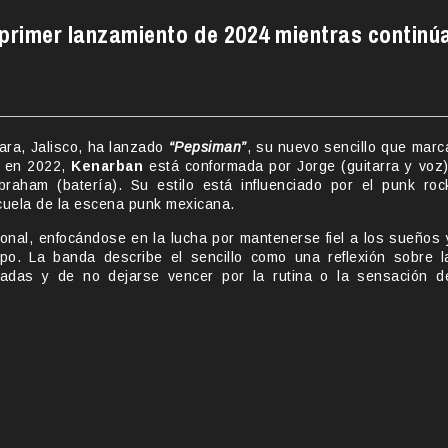
 primer lanzamiento de 2024 mientras continú
jara, Jalisco, ha lanzado
“Pepsiman”
, su nuevo sencillo que marc
a en 2022,
Kenarban
está conformada por Jorge (guitarra y voz)
braham (batería). Su estilo está influenciado por el punk roc
scuela de la escena punk mexicana.
nal, enfocándose en la lucha por mantenerse fiel a los sueños 
o. La banda describe el sencillo como una reflexión sobre l
dadas y de no dejarse vencer por la rutina o la sensación d