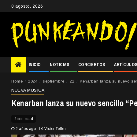
Skip
8 agosto, 2026
to
content
INICIO
NOTICIAS
CONCIERTOS
ARTÍCULO
Home
2024
septiembre
22
Kenarban lanza su nuevo sen
NUEVA MÚSICA
Kenarban lanza su nuevo sencillo “P
2 min read
2 años ago
Victor Tellez