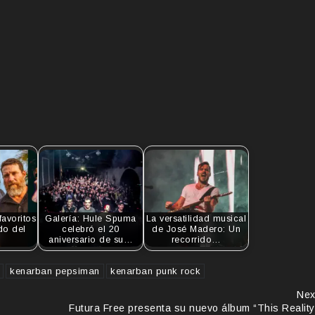
favoritos
Galería: Hule Spuma
La versatilidad musical
do del
celebró el 20
de José Madero: Un
aniversario de su…
recorrido…
kenarban pepsiman
kenarban punk rock
Nex
Futura Free presenta su nuevo álbum “This Reality