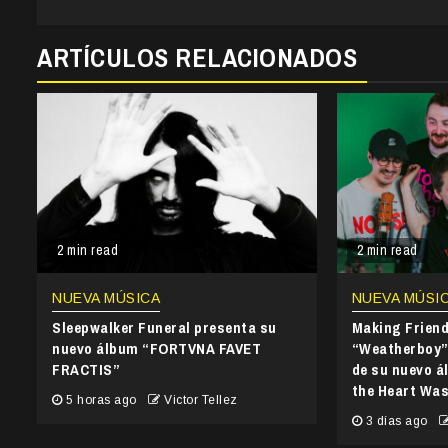
Reading
ARTÍCULOS RELACIONADOS
2 min read
2 min read
NUEVA MÚSICA
NUEVA MÚSI
Sleepwalker Funeral presenta su
Making Frien
nuevo álbum “FORTVNA FAVET
“Weatherboy” 
FRACTIS”
de su nuevo 
the Heart Wa
5 horas ago
Victor Tellez
3 días ago