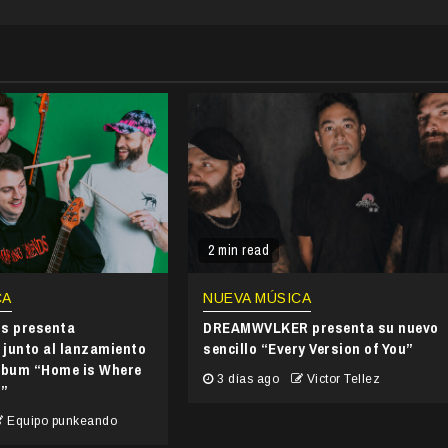
2 min read
CA
NUEVA MÚSICA
ds presenta
DREAMWVLKER presenta su nuevo
junto al lanzamiento
sencillo “Every Version of You”
álbum “Home is Where
3 días ago
Victor Tellez
s”
Equipo punkeando