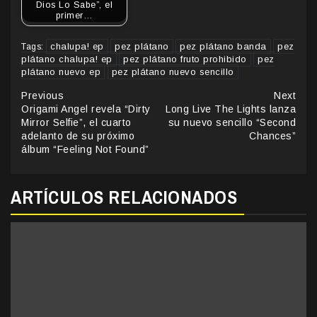
Dios Lo Sabe”, el
primer…
chalupa! ep
pez plátano
pez plátano banda
pez
Tags:
plátano chalupa! ep
pez plátano fruto prohibido
pez
plátano nuevo ep
pez plátano nuevo sencillo
Continue
Previous
Next
Origami Angel revela “Dirty
Long Live The Lights lanza
Reading
Mirror Selfie”, el cuarto
su nuevo sencillo “Second
adelanto de su próximo
Chances”
álbum “Feeling Not Found”
ARTÍCULOS RELACIONADOS