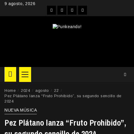
Skip
9 agosto, 2026
to
Facebook
Instagram
YouTube
Twitter
content
Primary
Menu
Home
2024
agosto
22
Pez Plátano lanza “Fruto Prohibido”, su segundo sencillo de
2024
NUEVA MÚSICA
Pez Plátano lanza “Fruto Prohibido”,
su segundo sencillo de 2024