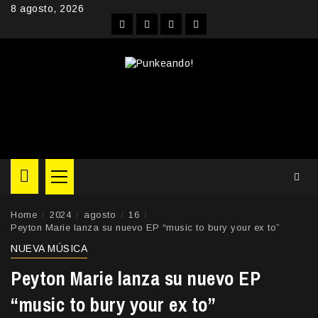
Skip
8 agosto, 2026
to
Facebook
Instagram
YouTube
Twitter
content
Primary
Menu
Home
2024
agosto
16
Peyton Marie lanza su nuevo EP “music to bury your ex to”
NUEVA MÚSICA
Peyton Marie lanza su nuevo EP
“music to bury your ex to”