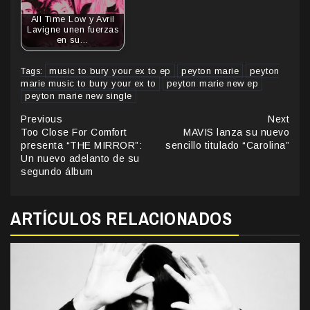
All Time Low y Avril
Lavigne unen fuerzas
en su…
music to bury your ex to ep
peyton marie
peyton
Tags:
marie music to bury your ex to
peyton marie new ep
peyton marie new single
Continue
Previous
Next
Too Close For Comfort
MAVIS lanza su nuevo
Reading
presenta “THE MIRROR”:
sencillo titulado “Carolina”
Un nuevo adelanto de su
segundo álbum
ARTÍCULOS RELACIONADOS