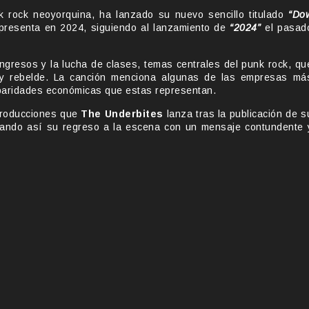
k rock neoyorquina, ha lanzado su nuevo sencillo titulado
“Do
 presenta en 2024, siguiendo al lanzamiento de
“2024”
el pasad
ingresos y la lucha de clases, temas centrales del punk rock, qu
o y rebelde. La canción menciona algunas de las empresas má
sparidades económicas que estas representan.
producciones que
The Underbites
lanza tras la publicación de s
ando así su regreso a la escena con un mensaje contundente 