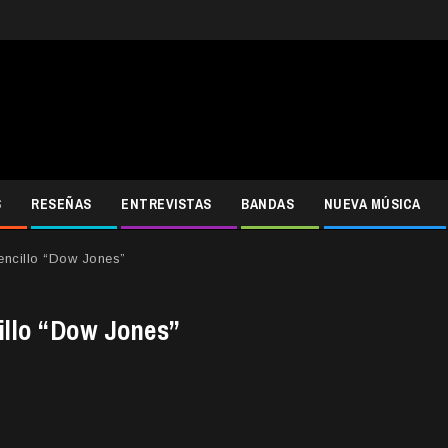
S
RESEÑAS
ENTREVISTAS
BANDAS
NUEVA MÚSICA
encillo “Dow Jones”
illo “Dow Jones”