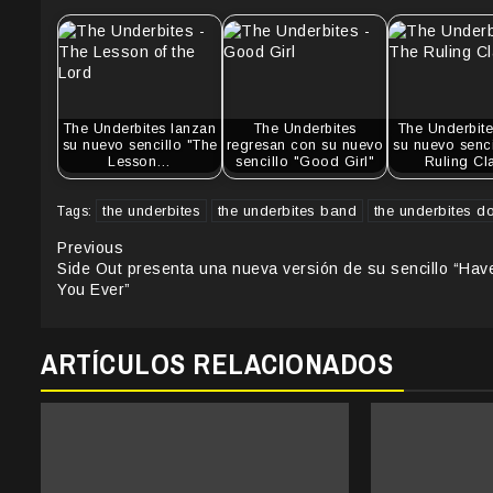
The Underbites lanzan
The Underbites
The Underbite
su nuevo sencillo "The
regresan con su nuevo
su nuevo senci
Lesson…
sencillo "Good Girl"
Ruling Cl
the underbites
the underbites band
the underbites d
Tags:
Continue
Previous
Side Out presenta una nueva versión de su sencillo “Hav
Reading
You Ever”
ARTÍCULOS RELACIONADOS