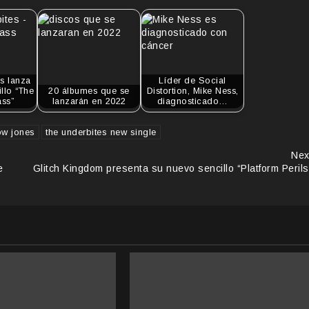
s lanza
Líder de Social
llo “The
20 álbumes que se
Distortion, Mike Ness,
ass”
lanzarán en 2022
diagnosticado…
ow jones
the underbites new single
Nex
e
Glitch Kingdom presenta su nuevo sencillo “Platform Perils