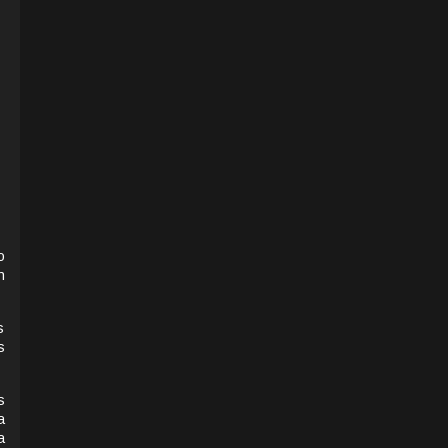
o
n
s
s
s
a
a