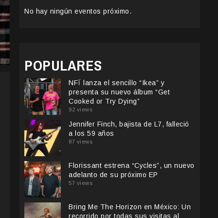
No hay ningún eventos próximo.
POPULARES
NFÏ lanza el sencillo “Ikea” y
presenta su nuevo álbum “Get
Cooked or Try Dying”
92 views
Jennifer Finch, bajista de L7, falleció
a los 59 años
87 views
Florissant estrena “Cycles”, un nuevo
adelanto de su próximo EP
57 views
Bring Me The Horizon en México: Un
recorrido por todas sus visitas al