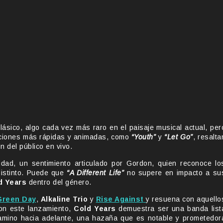
ásico, algo cada vez más raro en el paisaje musical actual, per
anciones más rápidas y animadas, como
“Youth”
y
“Let Go”
, resalta
n del público en vivo.
dad, un sentimiento articulado por Gordon, quien reconoce lo
distinto. Puede que
“A Different Life”
no supere en impacto a su
d Years
dentro del género.
Green Day
,
Alkaline Trio
y
Rise Against
y resuena con aquello
on este lanzamiento,
Cold Years
demuestra ser una banda list
camino hacia adelante, una hazaña que es notable y prometedor