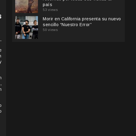
país
53 views
s
Morir en California presenta su nuevo
sencillo “Nuestro Error”
50 views
e
n
y
n
,
n
o
o