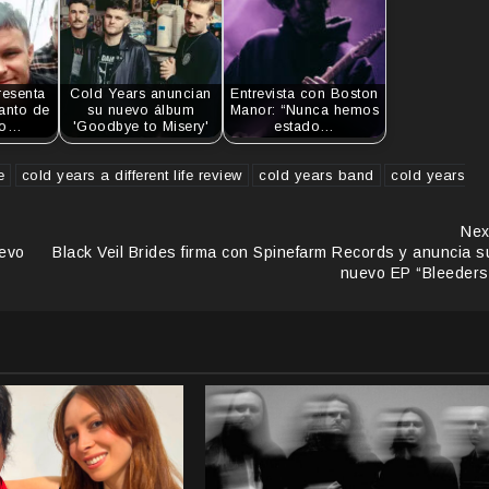
resenta
Cold Years anuncian
Entrevista con Boston
anto de
su nuevo álbum
Manor: “Nunca hemos
mo…
'Goodbye to Misery'
estado…
e
cold years a different life review
cold years band
cold years
Nex
uevo
Black Veil Brides firma con Spinefarm Records y anuncia s
nuevo EP “Bleeders