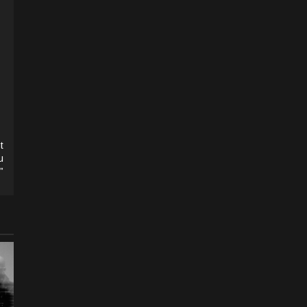
t
u
”