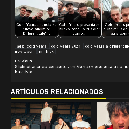
Cold Years anuncia su
Cold Years presenta su
Cold Years p
nuevo álbum 'A
nuevo sencillo "Radio"
"Choke", adel
Different Life'…
como…
su próxi
cold years
cold years 2024
cold years a different lif
Tags:
new album
mnrk uk
Continue
Previous
Slipknot anuncia conciertos en México y presenta a su n
Reading
baterista
ARTÍCULOS RELACIONADOS