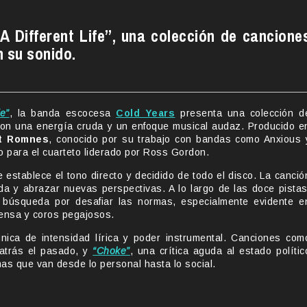
A Different Life”, una colección de cancione
 su sonido.
fe”
, la banda escocesa
Cold Years
presenta una colección d
con una energía cruda y un enfoque musical audaz. Producido e
t Romnes
, conocido por su trabajo con bandas como Anxious 
o para el cuarteto liderado por Ross Gordon.
 establece el tono directo y decidido de todo el disco. La canció
ida y abrazar nuevas perspectivas. A lo largo de las doce pistas
búsqueda por desafiar las normas, especialmente evidente e
ensa y coros pegajosos.
nica de intensidad lírica y poder instrumental. Canciones com
 atrás el pasado, y
“Choke”
, una crítica aguda al estado polític
as que van desde lo personal hasta lo social.