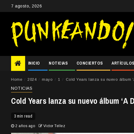
Skip
7 agosto, 2026
to
content
INICIO
NOTICIAS
CONCIERTOS
ARTÍCULO
Home
2024
mayo
1
Cold Years lanza su nuevo álbum ‘A 
NOTICIAS
Cold Years lanza su nuevo álbum ‘A Di
3 min read
2 años ago
Victor Tellez