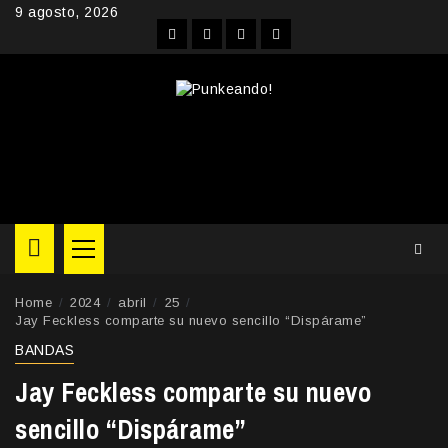
Skip
9 agosto, 2026
to
Facebook
Instagram
YouTube
Twitter
content
Primary
Menu
Home
2024
abril
25
Jay Feckless comparte su nuevo sencillo “Dispárame”
BANDAS
Jay Feckless comparte su nuevo
sencillo “Dispárame”