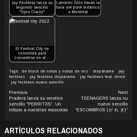
Jay Feckless lanza su
Lambrini Girls llevan la
segundo sencillo
furia del punk británico
"Ojos Claros"
a Montréal
El Festival City se
consolida para
convertirse en el…
de block de notas y notas de voz
dispárame
jay
Tags:
feckless
jay feckless dispárame
jay feckless feat. chore
jay feckless nuevo sencillo
Continue
Previous
Next
Pradera lanza su emotivo
TEENAGERS lanza su
Reading
sencillo “PERRITXS”: Un
nuevo sencillo
tributo a nuestras mascotas
“ESCOMBROS (が れ き)”
ARTÍCULOS RELACIONADOS