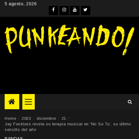
Skip
5 agosto, 2026
to
Facebook
Instagram
YouTube
Twitter
content
Primary
Menu
Home
2023
diciembre
21
Jay Feckless revela su terapia musical en ‘No Se Tu’, su último
sencillo del año
BANDAS