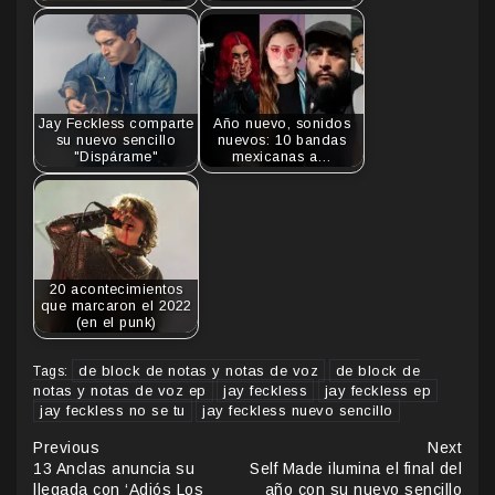
Jay Feckless comparte
Año nuevo, sonidos
su nuevo sencillo
nuevos: 10 bandas
"Dispárame"
mexicanas a…
20 acontecimientos
que marcaron el 2022
(en el punk)
de block de notas y notas de voz
de block de
Tags:
notas y notas de voz ep
jay feckless
jay feckless ep
jay feckless no se tu
jay feckless nuevo sencillo
Continue
Previous
Next
13 Anclas anuncia su
Self Made ilumina el final del
Reading
llegada con ‘Adiós Los
año con su nuevo sencillo