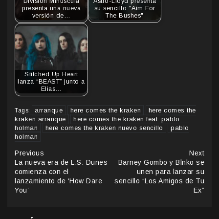
División Minúscula
Astro-Lloyd presenta
presenta una nueva
su sencillo "Aim For
versión de…
The Bushes"
Stitched Up Heart
lanza “BEAST” junto a
Elias…
arranque
here comes the kraken
here comes the
Tags:
kraken arranque
here comes the kraken feat. pablo
holman
here comes the kraken nuevo sencillo
pablo
holman
Continue
Previous
Next
La nueva era de L.S. Dunes
Barney Gombo y Blnko se
Reading
comienza con el
unen para lanzar su
lanzamiento de ‘How Dare
sencillo “Los Amigos de Tu
You’
Ex”