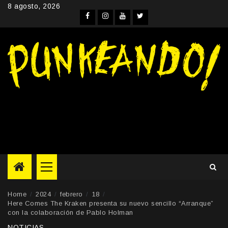
Skip
8 agosto, 2026
to
Facebook
Instagram
YouTube
Twitter
content
Primary
Menu
Home
2024
febrero
18
Here Comes The Kraken presenta su nuevo sencillo “Arranque”
con la colaboración de Pablo Holman
NOTICIAS