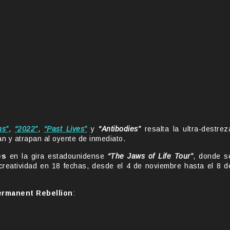
ns”
,
“2022”
,
“Past Lives”
y
“Antibodies”
resalta la ultra-destrez
an y atrapan al oyente de inmediato.
es
en la gira estadounidense
“The Jaws of Life Tour”
, donde s
creatividad en 18 fechas, desde el 4 de noviembre hasta el 8 d
rmanent Rebellion
: