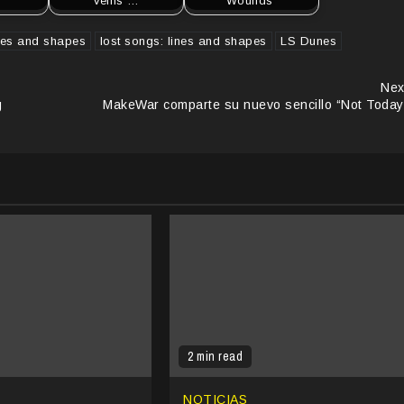
Veins"…
Wounds"
ines and shapes
lost songs: lines and shapes
LS Dunes
Nex
g
MakeWar comparte su nuevo sencillo “Not Today
2 min read
NOTICIAS