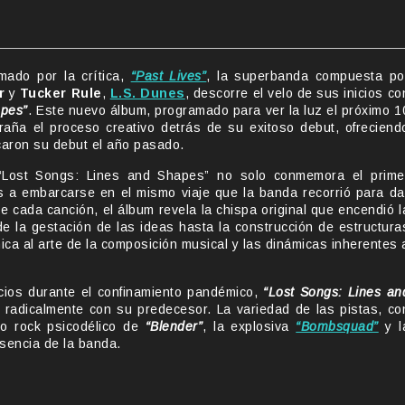
mado por la crítica,
“Past Lives”
, la superbanda compuesta po
r
y
Tucker Rule
,
L.S. Dunes
, descorre el velo de sus inicios co
apes”
. Este nuevo álbum, programado para ver la luz el próximo 1
aña el proceso creativo detrás de su exitoso debut, ofreciend
caron su debut el año pasado.
, “Lost Songs: Lines and Shapes” no solo conmemora el prime
es a embarcarse en el mismo viaje que la banda recorrió para da
 cada canción, el álbum revela la chispa original que encendió l
sde la gestación de las ideas hasta la construcción de estructura
ica al arte de la composición musical y las dinámicas inherentes 
cios durante el confinamiento pandémico,
“Lost Songs: Lines an
radicalmente con su predecesor. La variedad de las pistas, co
so rock psicodélico de
“Blender”
, la explosiva
“Bombsquad”
y l
esencia de la banda.