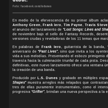
Foto: facebook.com/lsdunes
En medio de la efervescencia de su primer álbum acla
Anthony Green
,
Frank Iero
,
Tim Payne
,
Travis Steve
el anuncio del lanzamiento de
“Lost Songs: Lines and Sh
de noviembre bajo el sello de Fantasy Records, desentr
versiones crudas y reveladoras de los 11 temas que mar
En palabras de
Frank Iero
, guitarrista de la banda
aniversario de
“Past Lives”
, sino que invita a los oyent
vida a sus melodías. Presentando el esbozo primigenio de
travesía hacia la culminación triunfal de cada pista. De
definitivas, este nuevo lanzamiento ofrece una ventana ún
la creación de una banda.
Producido por
L.S. Dunes
y grabado en múltiples espa
Shapes”
muestra arreglos más relajados que contrastan 
tres de ellas puramente instrumentales, como el inten
progresiva
“Grifter”
, brindan una nueva perspectiva a la 