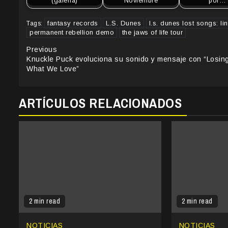
(galeria)
Noviembre
por…
fantasy records
L.S. Dunes
l.s. dunes lost songs: l
Tags:
permanent rebellion demo
the jaws of life tour
Continue
Previous
Knuckle Puck evoluciona su sonido y mensaje con “Losin
Reading
What We Love”
ARTÍCULOS RELACIONADOS
2 min read
2 min read
NOTICIAS
NOTICIAS