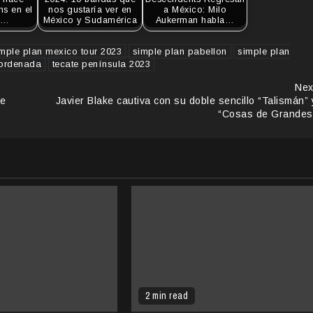
ns en el
nos gustaría ver en
a México: Milo
n…
México y Sudamérica
Aukerman habla…
mple plan mexico tour 2023
simple plan pabellon
simple plan
oordenada
tecate península 2023
Nex
ke
Javier Blake cautiva con su doble sencillo “Talismán” 
“Cosas de Grandes
2 min read