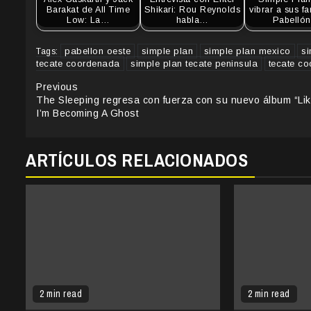
Barakat de All Time
Shikari: Rou Reynolds
vibrar a sus fa
Low: La…
habla…
Pabelló
pabellon oeste
simple plan
simple plan mexico
si
Tags:
tecate coordenada
simple plan tecate peninsula
tecate c
Continue
Previous
The Sleeping regresa con fuerza con su nuevo álbum “Li
Reading
I’m Becoming A Ghost
ARTÍCULOS RELACIONADOS
2 min read
2 min read