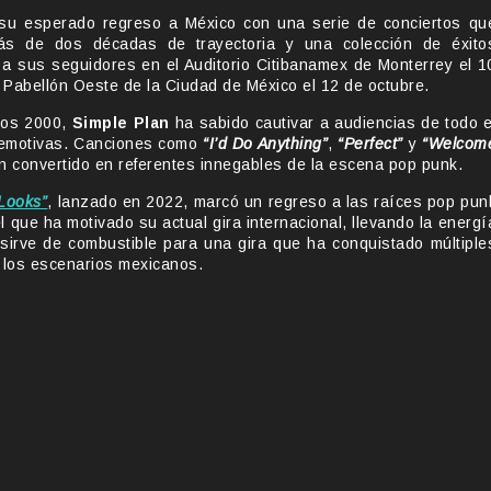
u esperado regreso a México con una serie de conciertos qu
más de dos décadas de trayectoria y una colección de éxito
 a sus seguidores en el Auditorio Citibanamex de Monterrey el 1
l Pabellón Oeste de la Ciudad de México el 12 de octubre.
ños 2000,
Simple Plan
ha sabido cautivar a audiencias de todo e
 emotivas. Canciones como
“I’d Do Anything”
,
“Perfect”
y
“Welcom
an convertido en referentes innegables de la escena pop punk.
 Looks”
, lanzado en 2022, marcó un regreso a las raíces pop pun
 que ha motivado su actual gira internacional, llevando la energí
sirve de combustible para una gira que ha conquistado múltiple
 los escenarios mexicanos.