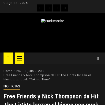
Skip
9 agosto, 2026
to
Facebook
Instagram
YouTube
Twitter
content
Primary
Menu
Home
2023
julio
20
Free Friends y Nick Thompson de Hit The Lights lanzan el
himno pop punk “Taking Time”
NOTICIAS
Free Friends y Nick Thompson de Hit
The Lights lanzan el himno pop punk