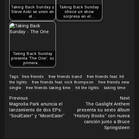
Taking Back Sunday y
Taking Back Sunday
Steve Aoki se unen en
ofrece un show
el…
sorpresa en el…
Taking Back Sunday
presenta 'The One', su
primera…
free friends
free friends band
free friends feat. hit
Tags:
the lights
free friends feat. nick thompson
free friends new
single
free friends taking time
hit the lights
taking time
Continue
Previous
Next
Magnolia Park anuncia el
The Gaslight Anthem
Reading
lanzamiento de dos EPs:
presenta su sexto álbum
“SoulEater” y “MoonEater”
“History Books” con nueva
canción junto a Bruce
Springsteen