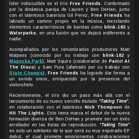
líder indiscutible es el trío
Free Friends
. Conformado
por la dinámica pareja de Lauren y Ben DeHan, junto
con el talentoso baterista Gil Perez,
Free Friends
ha
labrado un camino propio en la música, mezclando
elementos característicos de bandas como
blink-182
y
Waterparks
, en una fusión que no dejará indiferente a
nadie.
Acompañados por los renombrados productores Matt
Malpass (conocido por su trabajo con
blink-182
y
Magnolia Park
), Matt Squire (colaborador de
Panic! At
The Disco
) y Sam Pura (afamado por su trabajo con
State Champs
),
Free Friends
ha logrado dar forma a
un sonido único, enriquecido por la presencia del
violonchelo.
Recientemente, el trío dio un paso más allá con el
lanzamiento de su nuevo sencillo titulado
“Taking Time”
,
en colaboración con el talentoso
Nick Thompson
de
Hit The Lights
. Este tema marca el debut de la nueva
formación diversa de Ben DeHan y promete ser un éxito
arrollador en las listas de reproducción.
“Taking Time”
es solo un adelanto de lo que será su muy esperado EP
debut, el cual promete emocionantes colaboraciones