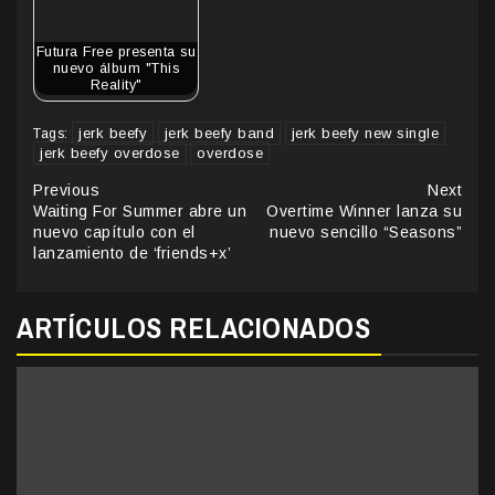
Futura Free presenta su
nuevo álbum "This
Reality"
jerk beefy
jerk beefy band
jerk beefy new single
Tags:
jerk beefy overdose
overdose
Continue
Previous
Next
Waiting For Summer abre un
Overtime Winner lanza su
Reading
nuevo capítulo con el
nuevo sencillo “Seasons”
lanzamiento de ‘friends+x’
ARTÍCULOS RELACIONADOS