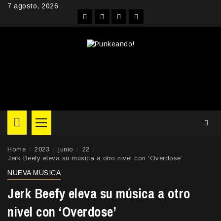
Skip
7 agosto, 2026
to
Facebook
Instagram
YouTube
Twitter
content
Primary
Menu
Home
2023
junio
22
Jerk Beefy eleva su música a otro nivel con ‘Overdose’
NUEVA MÚSICA
Jerk Beefy eleva su música a otro
nivel con ‘Overdose’