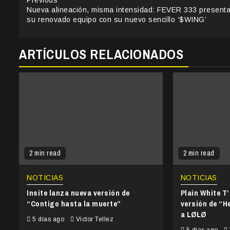
Continue
Nueva alineación, misma intensidad: FEVER 333 presenta
Reading
su renovado equipo con su nuevo sencillo ‘$WING’
ARTÍCULOS RELACIONADOS
2 min read
2 min read
NOTICIAS
NOTICIAS
Insite lanza nueva versión de
Plain White T
“Contigo hasta la muerte”
versión de “He
a LØLØ
5 días ago
Victor Tellez
5 días ago