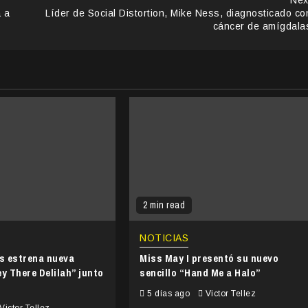
 a
Líder de Social Distortion, Mike Ness, diagnosticado co
cáncer de amígdala
2 min read
NOTICIAS
’s estrena nueva
Miss May I presentó su nuevo
y There Delilah” junto
sencillo “Hand Me a Halo”
5 días ago
Victor Tellez
Victor Tellez