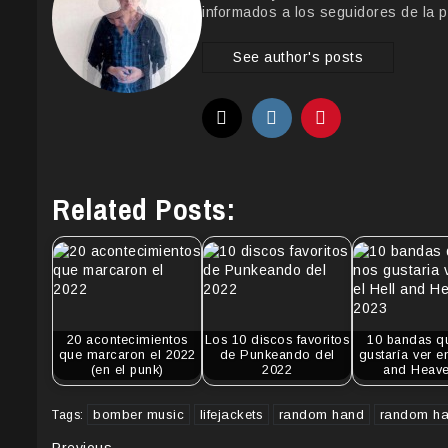
informados a los seguidores de la p
See author's posts
Related Posts:
20 acontecimientos
Los 10 discos favoritos
10 bandas q
que marcaron el 2022
de Punkeando del
gustaría ver en
(en el punk)
2022
and Heav
bomber music
lifejackets
random hand
random han
Tags:
Previous