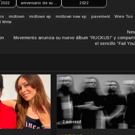
 2022
aniversario de su…
2022
on
midtown
midtown ep
midtown new ep
pavement
Were Too
 Write
Nex
ton
Movements anuncia su nuevo álbum “RUCKUS!” y compart
el sencillo “Fail You
2 min read