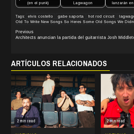
(en el punk)
Lagwagon
lanzarán en
elvis costello
gabe saporta
hot rod circuit
lagwag
Tags:
Old To Write New Songs So Heres Some Old Songs We Didnt
Continue
Previous
Architects anuncian la partida del guitarrista Josh Middle
Reading
ARTÍCULOS RELACIONADOS
2 min read
2 min read