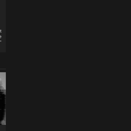
t
e
”