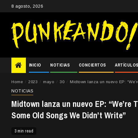
Skip
8 agosto, 2026
to
content
INICIO
NOTICIAS
CONCIERTOS
ARTÍCULO
Home
2023
mayo
30
Midtown lanza un nuevo EP: “We’r
NOTICIAS
Midtown lanza un nuevo EP: “We’re T
Some Old Songs We Didn’t Write”
3 min read