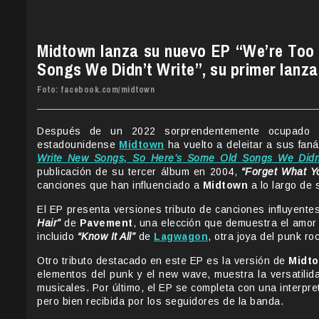
Midtown lanza su nuevo EP “We’re Too
Songs We Didn’t Write”, su primer lanza
Foto: facebook.com/midtown
Después de un 2022 sorprendentemente ocupado tr
estadounidense
Midtown
ha vuelto a deleitar a sus fan
Write New Songs, So Here’s Some Old Songs We Didn’
publicación de su tercer álbum en 2004,
“Forget What Y
canciones que han influenciado a
Midtown
a lo largo de 
El EP presenta versiones tributo de canciones influyentes
Hair”
de
Pavement
, una elección que demuestra el amor
incluido
“Know It All”
de
Lagwagon
, otra joya del punk ro
Otro tributo destacado en este EP es la versión de
Midt
elementos del punk y el new wave, muestra la versatilid
musicales. Por último, el EP se completa con una interpr
pero bien recibida por los seguidores de la banda.