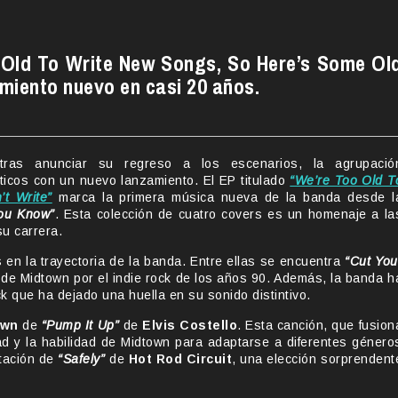
 Old To Write New Songs, So Here’s Some Ol
miento nuevo en casi 20 años.
as anunciar su regreso a los escenarios, la agrupació
áticos con un nuevo lanzamiento. El EP titulado
“We’re Too Old T
t Write”
marca la primera música nueva de la banda desde l
ou Know”
. Esta colección de cuatro covers es un homenaje a la
su carrera.
 en la trayectoria de la banda. Entre ellas se encuentra
“Cut You
 de Midtown por el indie rock de los años 90. Además, la banda h
ck que ha dejado una huella en su sonido distintivo.
own
de
“Pump It Up”
de
Elvis Costello
. Esta canción, que fusion
ad y la habilidad de Midtown para adaptarse a diferentes género
etación de
“Safely”
de
Hot Rod Circuit
, una elección sorprendent