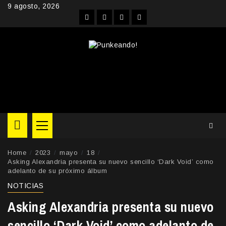
Skip
9 agosto, 2026
to
Facebook
Instagram
YouTube
Twitter
content
Primary
Menu
Home
2023
mayo
18
Asking Alexandria presenta su nuevo sencillo ‘Dark Void’ como
adelanto de su próximo álbum
NOTICIAS
Asking Alexandria presenta su nuevo
sencillo ‘Dark Void’ como adelanto de