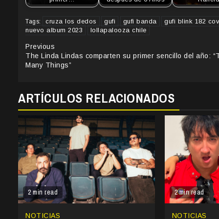
cruza los dedos
gufi
gufi banda
gufi blink 182 co
Tags:
nuevo album 2023
lollapalooza chile
Continue
Previous
The Linda Lindas comparten su primer sencillo del año: “
Reading
Many Things”
ARTÍCULOS RELACIONADOS
2 min read
2 min read
NOTICIAS
NOTICIAS