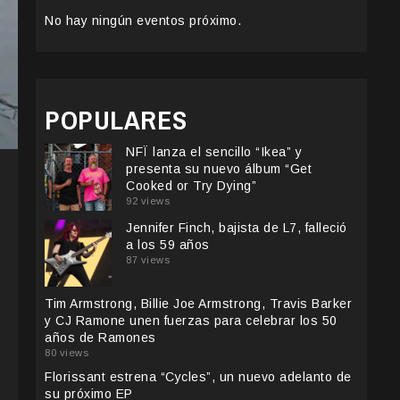
No hay ningún eventos próximo.
POPULARES
NFÏ lanza el sencillo “Ikea” y
presenta su nuevo álbum “Get
Cooked or Try Dying”
92 views
Jennifer Finch, bajista de L7, falleció
a los 59 años
87 views
Tim Armstrong, Billie Joe Armstrong, Travis Barker
y CJ Ramone unen fuerzas para celebrar los 50
años de Ramones
80 views
Florissant estrena “Cycles”, un nuevo adelanto de
su próximo EP