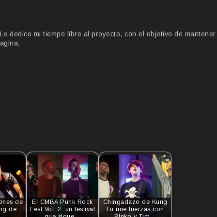
 dedico mi tiempo libre al proyecto, con el objetivo de mantener
agina.
ones de
El CMBA Punk Rock
Chingadazo de Kung
ng de
Fest Vol. 2: un festival
Fu une fuerzas con
d
que sigue…
Blnko y Tim…