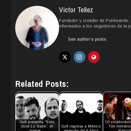
Victor Tellez
Fundador y creador de Punkeando. Le
informados a los seguidores de la p
See author's posts
Related Posts:
Gufi presenta “Solo
10 colaboraci
Dios Lo Sabe”, el
Gufi regresa a México
Tim Armstro
primer…
después de 6 Años
Ranci