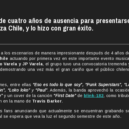
 de cuatro años de ausencia para presentars
za Chile, y lo hizo con gran éxito.
a los escenarios de manera impresionante después de 4 años d
hile
actuando por primera vez en este importante evento musica
o Varela y JP Varela
, el grupo tuvo una convocatoria tremenda 
 demostrando una vez más el gran cariño que el público chilen
nes, entre ellas
“Eso es todo lo que soy”, “Punk Superstars”, “L
ón”, “Loko loko”
y
“Paul”
. Además, la banda aprovechó la ocasió
e”
y un cover de la canción
“First Date”
de
blink-182
, como tribut
ión en la mano de
Travis Barker
.
s fans anunciando que actualmente se encuentran grabando s
ual se espera que vea la luz el segundo semestre de este año.