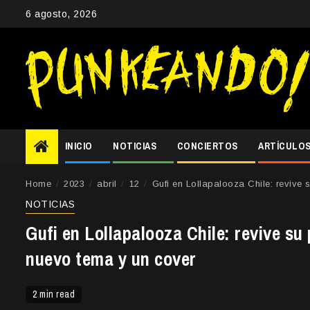
Skip
6 agosto, 2026
to
content
INICIO
NOTICIAS
CONCIERTOS
ARTÍCULO
Home
2023
abril
12
Gufi en Lollapalooza Chile: revive
NOTICIAS
Gufi en Lollapalooza Chile: revive su
nuevo tema y un cover
2 min read