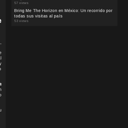
57 views
Bring Me The Horizon en México: Un recorrido por
todas sus visitas al país
e
53 views
e
l
y
o
a
n
o
u