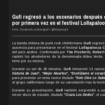
Gufi regresó a los escenarios después
por primera vez en el festival Lollapaloo
Foto: facebook.com/losgufi /
@luisjanoph
La banda chilena de punk rock chileforniano
Gufi
regresó 
ausencia para presentarse en el festival
Lollapalooza C
del país andino. Conformada por
Tim Picchetti, Robert
repletó los alrededores de la denominada Aldea Verde,
tiene por su música.
Durante su set de 45 minutos,
Gufi
interpretó 13 cancio
historia de Juan”, “Mejor Muertos”, “Enchúlame el coraz
para presentar un tema nuevo titulado
“Solo Dios Lo Sab
al grupo californiano luego de su cancelación tras la les
Durante su presentación,
Gufi
también sorprendió a su
tercer disco de estudio, titulado
“Cruza Los Dedos”
, el c