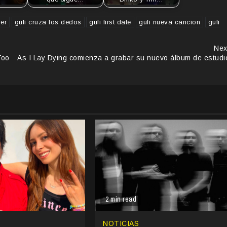
ver
gufi cruza los dedos
gufi first date
gufi nueva cancion
gufi
Nex
Too
As I Lay Dying comienza a grabar su nuevo álbum de estudi
2 min read
NOTICIAS