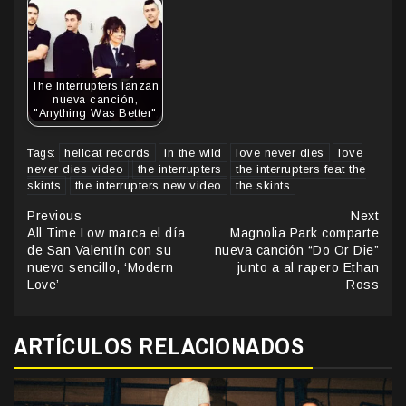
The Interrupters lanzan
nueva canción,
"Anything Was Better"
hellcat records
in the wild
love never dies
love
Tags:
never dies video
the interrupters
the interrupters feat the
skints
the interrupters new video
the skints
Continue
Previous
Next
All Time Low marca el día
Magnolia Park comparte
Reading
de San Valentín con su
nueva canción “Do Or Die”
nuevo sencillo, ‘Modern
junto a al rapero Ethan
Love’
Ross
ARTÍCULOS RELACIONADOS