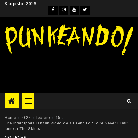
Skip
8 agosto, 2026
to
Facebook
Instagram
YouTube
Twitter
content
Primary
Menu
Home
2023
febrero
15
The Interrupters lanzan video de su sencillo “Love Never Dies”
junto a The Skints
NOTICIAS