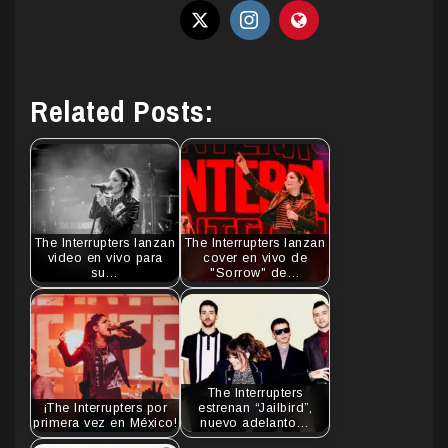
Related Posts:
The Interrupters lanzan
The Interrupters lanzan
video en vivo para
cover en vivo de
su…
"Sorrow" de…
The Interrupters
¡The Interrupters por
estrenan “Jailbird”,
primera vez en México!
nuevo adelanto…