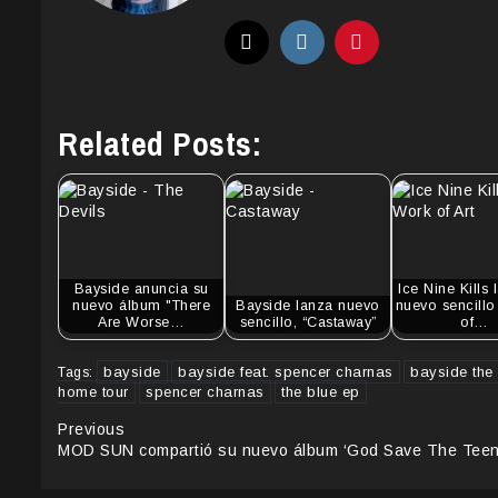
Related Posts:
Bayside anuncia su
Ice Nine Kills 
nuevo álbum "There
Bayside lanza nuevo
nuevo sencillo
Are Worse…
sencillo, “Castaway”
of…
bayside
bayside feat. spencer charnas
bayside the
Tags:
home tour
spencer charnas
the blue ep
Continue
Previous
MOD SUN compartió su nuevo álbum ‘God Save The Teen
Reading