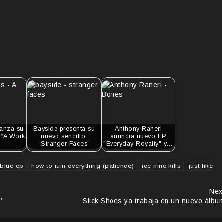
lanza su
Bayside presenta su
Anthony Raneri
 “A Work
nuevo sencillo,
anuncia nuevo EP
‘Stranger Faces’
"Everyday Royalty" y…
 blue ep
how to ruin everything (patience)
ice nine kills
just like
Nex
’
Slick Shoes ya trabaja en un nuevo álbu