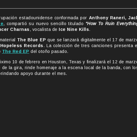
 agrupación estadounidense conformada por
Anthony Raneri, Jac
de
, compartió su nuevo sencillo titulado
“How To Ruin Everythin
ncer Charnas
, vocalista de
Ice Nine Kills
.
material
The Blue EP
que se lanzará digitalmente el 17 de marz
e
Hopeless Records
. La colección de tres canciones presenta e
e
The Red EP
del otoño pasado.
óximo 10 de febrero en Houston, Texas y finalizará el 12 de marz
de la gira, rinde homenaje a la escena local de la banda, con lo
rindando apoyo durante el mes.