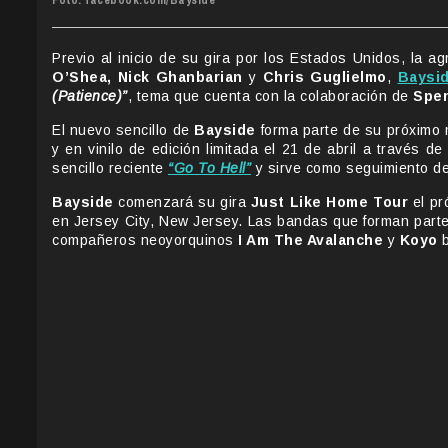
Foto: facebook.com/Bayside
Previo al inicio de su gira por los Estados Unidos, la
O’Shea, Nick Ghanbarian
y
Chris Guglielmo
,
Baysi
(Patience)”
, tema que cuenta con la colaboración de
Spe
El nuevo sencillo de
Bayside
forma parte de su próximo 
y en vinilo de edición limitada el 21 de abril a través d
sencillo reciente
“Go To Hell”
y sirve como seguimiento d
Bayside
comenzará su gira
Just Like Home Tour
el pr
en Jersey City, New Jersey. Las bandas que forman parte 
compañeros neoyorquinos
I Am The Avalanche
y
Koyo
b