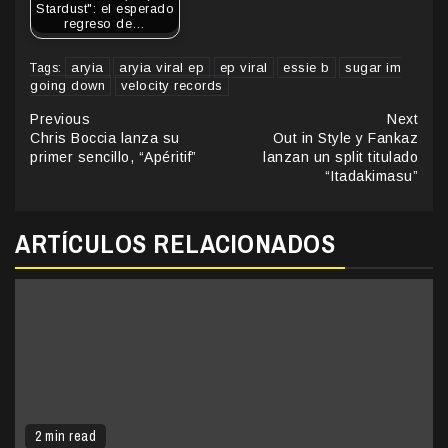
Stardust": el esperado
regreso de…
aryia
aryia viral ep
ep viral
essie b
sugar im
Tags:
going down
velocity records
Continue
Previous
Next
Chris Boccia lanza su
Out in Style y Fankaz
Reading
primer sencillo, “Apéritif”
lanzan un split titulado
“Itadakimasu”
ARTÍCULOS RELACIONADOS
2 min read