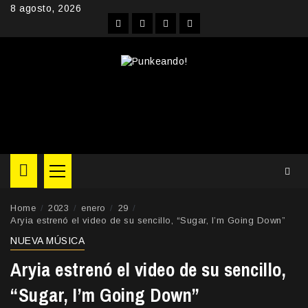
Skip
8 agosto, 2026
to
Facebook
Instagram
YouTube
Twitter
content
Primary
Menu
Home
2023
enero
29
Aryia estrenó el video de su sencillo, “Sugar, I’m Going Down”
NUEVA MÚSICA
Aryia estrenó el video de su sencillo,
“Sugar, I’m Going Down”