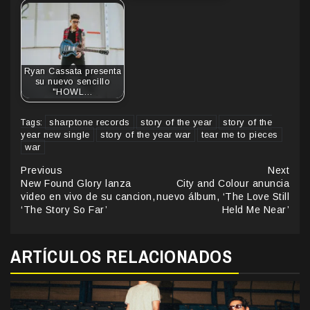
Ryan Cassata presenta
su nuevo sencillo
"HOWL…
sharptone records
story of the year
story of the
Tags:
year new single
story of the year war
tear me to pieces
war
Continue
Previous
Next
New Found Glory lanza
City and Colour anuncia
Reading
video en vivo de su cancion,
nuevo álbum, ‘The Love Still
‘The Story So Far’
Held Me Near’
ARTÍCULOS RELACIONADOS