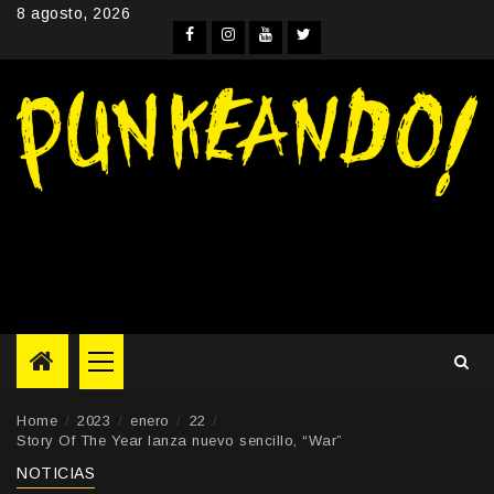
Skip
8 agosto, 2026
to
Facebook
Instagram
YouTube
Twitter
content
Primary
Menu
Home
2023
enero
22
Story Of The Year lanza nuevo sencillo, “War”
NOTICIAS