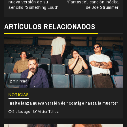
Reading
nueva versión de su
‘Fantastic’, canción inédita
sencillo “Something Loud”
de Joe Strummer
ARTÍCULOS RELACIONADOS
2 min read
NOTICIAS
Insite lanza nueva versión de “Contigo hasta la muerte”
5 días ago
Victor Tellez