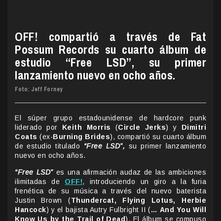
OFF! compartió a través de Fat
Possum Records su cuarto álbum de
estudio “Free LSD”, su primer
lanzamiento nuevo en ocho años.
Foto: Jeff Forney
El súper grupo estadounidense de hardcore punk
liderado por
Keith Morris
(
Circle Jerks
) y
Dimitri
Coats
(ex-
Burning Brides
), compartió su cuarto álbum
de estudio titulado
“Free LSD”,
su primer lanzamiento
nuevo en ocho años.
“Free LSD”
es una afirmación audaz de las ambiciones
ilimitadas de
OFF!
, introduciendo un giro a la furia
frenética de su música a través del nuevo baterista
Justin Brown (
Thundercat, Flying Lotus, Herbie
Hancock
) y el bajista Autry Fulbright II (
… And You Will
Know Us by the Trail of Dead
). El álbum se compuso