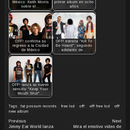
México: Keith Morris
primer álbum en ocho
sobre el…
años
OFF! confirma su
OFF! estrena "Kill To
regreso a la Ciudad
Be Heard", segundo
de México
adelanto de…
OFF! lanza su nuevo
sencillo "Keep Your
Mouth Shut"…
fat possum records
free lsd
off!
off! free lsd
off!
Tags:
new album
Continue
Previous
Next
Jimmy Eat World lanza
Mira el emotivo video de