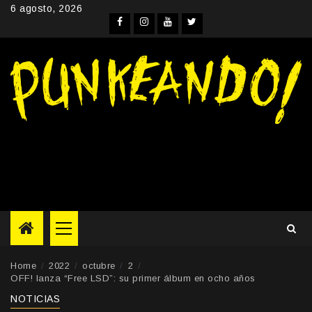
Skip
6 agosto, 2026
to
Facebook
Instagram
YouTube
Twitter
content
Primary
Menu
Home
2022
octubre
2
OFF! lanza “Free LSD”: su primer álbum en ocho años
NOTICIAS