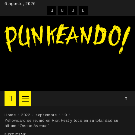
Skip
6 agosto, 2026
to
Facebook
Instagram
YouTube
Twitter
content
Primary
Menu
Home
2022
septiembre
19
Yellowcard se reunió en Riot Fest y tocó en su totalidad su
álbum “Ocean Avenue”
NOTICIAS