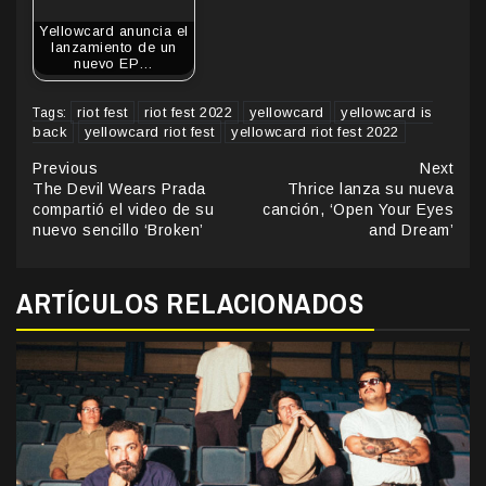
Yellowcard anuncia el
lanzamiento de un
nuevo EP…
riot fest
riot fest 2022
yellowcard
yellowcard is
Tags:
back
yellowcard riot fest
yellowcard riot fest 2022
Continue
Previous
Next
The Devil Wears Prada
Thrice lanza su nueva
Reading
compartió el video de su
canción, ‘Open Your Eyes
nuevo sencillo ‘Broken’
and Dream’
ARTÍCULOS RELACIONADOS