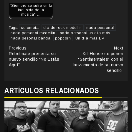
"Siempre se sufre en la
industria de la
música":…
colombia
dia de rock medellin
nada personal
Tags:
nada personal medellin
nada personal un día más
nada pesonal banda
popcorn
Un día más EP
Continue
Previous
Next
Rebelmate presenta su
Kill House se ponen
Reading
nuevo sencillo “No Estás
“Sentimentales” con el
Aquí”
lanzamiento de su nuevo
sencillo
ARTÍCULOS RELACIONADOS