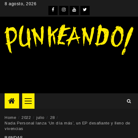
Skip
8 agosto, 2026
to
Facebook
Instagram
YouTube
Twitter
content
Primary
Menu
Home
2022
julio
28
Nada Personal lanza ‘Un día más’, un EP desafiante y lleno de
vivencias
BANDAS