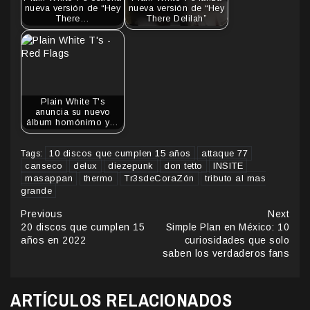
nueva versión de “Hey
nueva versión de “Hey
There…
There Delilah”
Plain White T's
anuncia su nuevo
álbum homónimo y…
10 discos que cumplen 15 años
attaque 77
Tags:
canseco
delux
diezepunk
don tetto
INSITE
masappan
thermo
Tr3sdeCoraZón
tributo al mas
grande
Continue
Previous
Next
20 discos que cumplen 15
Simple Plan en México: 10
Reading
años en 2022
curiosidades que solo
saben los verdaderos fans
ARTÍCULOS RELACIONADOS