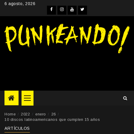
Skip
6 agosto, 2026
to
Facebook
Instagram
YouTube
Twitter
content
Primary
Menu
Home
2022
enero
26
10 discos latinoamericanos que cumplen 15 años
ARTÍCULOS