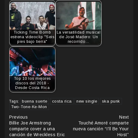
Ticking Time Bomb
La versatilidad musical
estrena videoclip "Seis
de José Madero: Un
pies bajo tierra"
recorrido…
Top 10 los mejores
discos del 2018 -
Desde Costa Rica
buena suerte
costa rica
new single
ska punk
Tags:
Two-Tone-Ke-Mon
Continue
Previous
Next
Billie Joe Armstrong
Touché Amoré comparte
Reading
comparte cover a una
nueva canción “I’ll Be Your
canción de Wreckless Eric
Host”