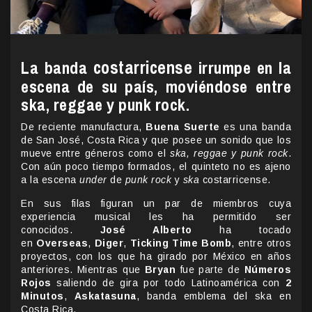
costarricense
La banda
irrumpe en la
escena de su país, moviéndose entre
ska, reggae y punk rock.
De reciente manufactura,
Buena Suerte
es una banda
de San José, Costa Rica y que posee un sonido que los
mueve entre géneros como el
ska, reggae y punk rock
.
Con aún poco tiempo formados, el quinteto no es ajeno
a la escena
under
de
punk rock
y
ska
costarricense.
En sus filas figuran un par de miembros cuya
experiencia musical les ha permitido ser
conocidos.
José Alberto
ha tocado
en
Overseas
,
Diger
,
Ticking Time Bomb
, entre otros
proyectos, con los que ha girado por México en años
anteriores. Mientras que
Bryan
fue parte de
Números
Rojos
saliendo de gira por todo Latinoamérica con
2
Minutos
,
Askatasuna
, banda emblema del ska en
Costa Rica.