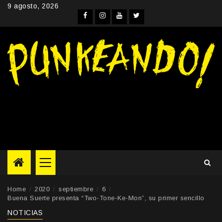
Skip
9 agosto, 2026
to
Facebook
Instagram
YouTube
Twitter
content
Primary
Menu
Home
2020
septiembre
6
Buena Suerte presenta “Two-Tone-Ke-Mon”, su primer sencillo
NOTICIAS