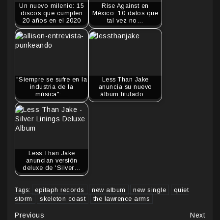
Un nuevo milenio: 15
Rise Against en
discos que cumplen
México: 10 datos que
20 años en el 2020
tal vez no…
"Siempre se sufre en la
Less Than Jake
industria de la
anuncia su nuevo
música":…
álbum titulado…
Less Than Jake
anuncian versión
deluxe de 'Silver…
epitaph records
new album
new single
quiet
Tags:
storm
skeleton coast
the lawrence arms
Continue
Previous
Next