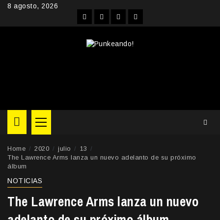
Skip
8 agosto, 2026
to
Facebook
Instagram
YouTube
Twitter
content
Primary
Menu
Home
2020
julio
13
The Lawrence Arms lanza un nuevo adelanto de su próximo
álbum
NOTICIAS
The Lawrence Arms lanza un nuevo
adelanto de su próximo álbum