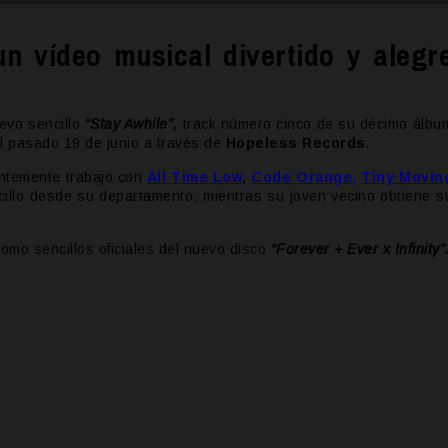
n vídeo musical divertido y alegr
evo sencillo
“Stay Awhile”,
track número cinco de su décimo álbu
el pasado 19 de junio a través de
Hopeless Records
.
ientemente trabajo con
All Time Low
,
Code Orange,
Tiny Movin
illo desde su departamento, mientras su joven vecino obtiene s
omo sencillos oficiales del nuevo disco
“
Forever + Ever x Infinity”