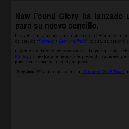
New Found Glory ha lanzado u
para su nuevo sencillo.
Los veteranos del pop punk estrenaron el vídeo de su nu
de estudio
“Forever + Ever x Infinity”,
el cual se estrenó 
El vídeo fue dirigido por Max Moore, director que ha rec
Parts
,
y muestra a la banda interpretando su nuevo senc
primer acercamiento con el pop punk.
“Stay Awhile”
se une a la canción
“Greatest Of All Time”
,
c