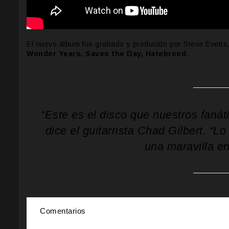
El nuevo álbum fue grabado y producido por Steve Evett
Wonder Years, Saves the Day, Hatebreed
.
“Este es el disco que nuestros fan
dice el guitarrista Chad Gilbert.
“Lo 
una maravilla e
Comentarios