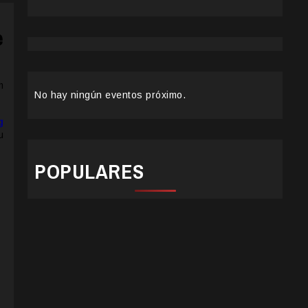
e
m
No hay ningún eventos próximo.
g
u
POPULARES
.