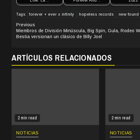
Low: La…
“Forever And…
2022
forever + ever x infinity
hopeless records
new found 
Tags:
Continue
Previous
Miembros de División Minúscula, Big Spin, Gula, Rodeo W
Reading
Bestia versionan un clásico de Billy Joel
ARTÍCULOS RELACIONADOS
2 min read
2 min read
NOTICIAS
NOTICIAS