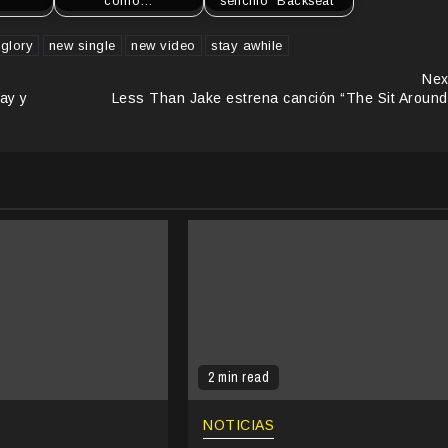
como…
sencillo “Backseat”
glory
new single
new video
stay awhile
Nex
ay y
Less Than Jake estrena canción “The Sit Around
2 min read
NOTICIAS