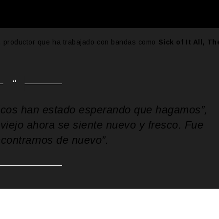
s, productor que ha trabajado con bandas como
Sick of It All, Th
áticos han estado esperando que hagamos”,
viejo ahora se siente nuevo y fresco. Fue
ncontrarnos de nuevo”.