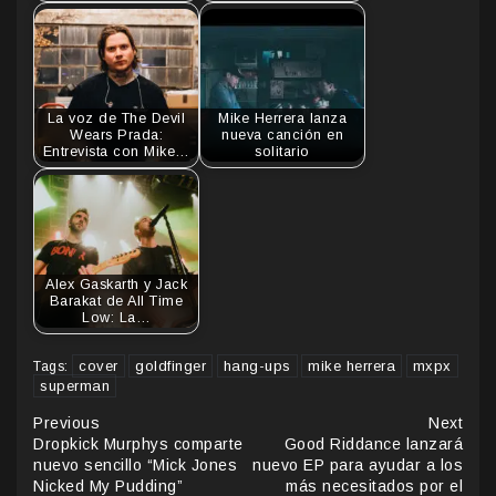
La voz de The Devil
Mike Herrera lanza
Wears Prada:
nueva canción en
Entrevista con Mike…
solitario
Alex Gaskarth y Jack
Barakat de All Time
Low: La…
cover
goldfinger
hang-ups
mike herrera
mxpx
Tags:
superman
Continue
Previous
Next
Dropkick Murphys comparte
Good Riddance lanzará
Reading
nuevo sencillo “Mick Jones
nuevo EP para ayudar a los
Nicked My Pudding”
más necesitados por el