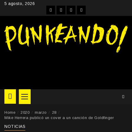
Skip
5 agosto, 2026
to
Facebook
Instagram
YouTube
Twitter
content
Primary
Menu
Home
2020
marzo
28
Mike Herrera publicó un cover a un canción de Goldfinger
NOTICIAS