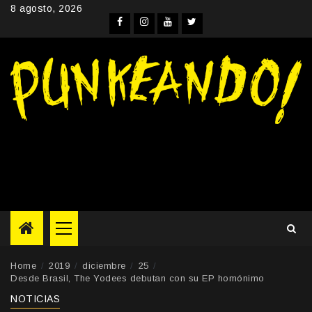
Skip
8 agosto, 2026
to
Facebook
Instagram
YouTube
Twitter
content
Primary
Menu
Home
2019
diciembre
25
Desde Brasil, The Yodees debutan con su EP homónimo
NOTICIAS