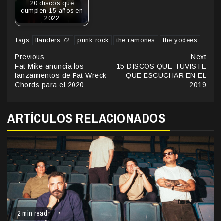
20 discos que
cumplen 15 años en
2022
flanders 72
punk rock
the ramones
the yodees
Tags:
Continue
Previous
Next
Fat Mike anuncia los
15 DISCOS QUE TUVISTE
Reading
lanzamientos de Fat Wreck
QUE ESCUCHAR EN EL
Chords para el 2020
2019
ARTÍCULOS RELACIONADOS
2 min read