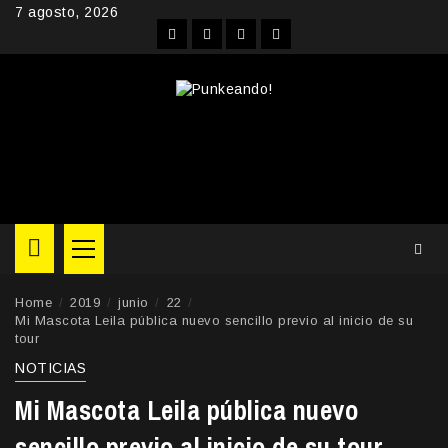
Skip
7 agosto, 2026
to
Facebook
Instagram
YouTube
Twitter
content
Primary
Menu
Home
2019
junio
22
Mi Mascota Leila pública nuevo sencillo previo al inicio de su
tour
NOTICIAS
Mi Mascota Leila pública nuevo
sencillo previo al inicio de su tour