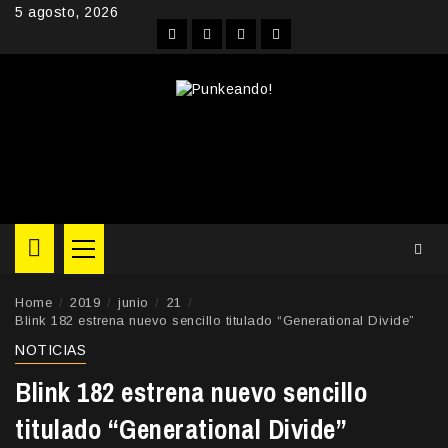
Skip
5 agosto, 2026
to
Facebook
Instagram
YouTube
Twitter
content
Primary
Menu
Home
2019
junio
21
Blink 182 estrena nuevo sencillo titulado “Generational Divide”
NOTICIAS
Blink 182 estrena nuevo sencillo
titulado “Generational Divide”