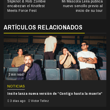
Slipknot & Rob Zombie
Mi Mascota Leila pública
Reading
encabezan el Knotfest
nuevo sencillo previo al
Meets Force Fest
inicio de su tour
ARTÍCULOS RELACIONADOS
2 min read
NOTICIAS
Insite lanza nueva versión de “Contigo hasta la muerte”
3 días ago
Victor Tellez