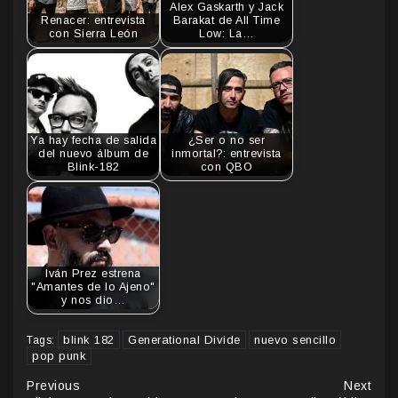
Alex Gaskarth y Jack
Renacer: entrevista
Barakat de All Time
con Sierra León
Low: La…
Ya hay fecha de salida
¿Ser o no ser
del nuevo álbum de
inmortal?: entrevista
Blink-182
con QBO
Iván Prez estrena
"Amantes de lo Ajeno"
y nos dio…
blink 182
Generational Divide
nuevo sencillo
Tags:
pop punk
Continue
Previous
Next