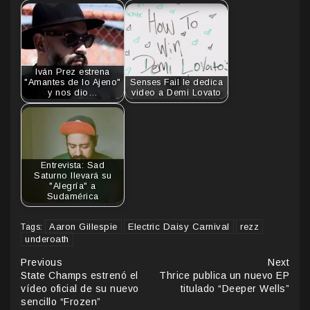
Iván Prez estrena
"Amantes de lo Ajeno"
Senses Fail le dedica
y nos dio…
video a Demi Lovato
Entrevista: Sad
Saturno llevará su
"Alegría" a
Sudamérica
Aaron Gillespie
Electric Daisy Carnival
rezz
Tags:
underoath
Continue
Previous
Next
State Champs estrenó el
Thrice publica un nuevo EP
Reading
vídeo oficial de su nuevo
titulado “Deeper Wells”
sencillo “Frozen”