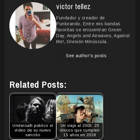
victor tellez
Fundador y creador de
Punkeando. Entre mis bandas
favoritas se encuentran Green
Day, Angels and Airwaves, Against
Me!, División Minúscula.
See author's posts
Related Posts:
Underoath público el
Un viaje al 2003: 20
vídeo de su nuevo
discos que cumplen
sencillo
15 años en 2018