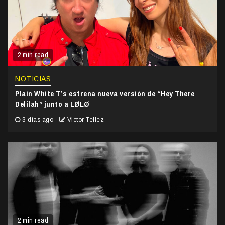
2 min read
NOTICIAS
Plain White T’s estrena nueva versión de “Hey There
Delilah” junto a LØLØ
3 días ago
Victor Tellez
2 min read