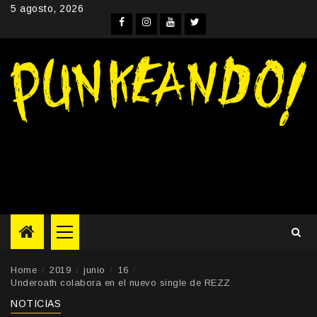
Skip
5 agosto, 2026
to
Facebook
Instagram
YouTube
Twitter
content
Primary
Menu
Home
2019
junio
16
Underoath colabora en el nuevo single de REZZ
NOTICIAS