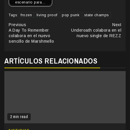
escenario para…
frozen
living proof
pop punk
state champs
Tags:
Continue
Previous
Next
A Day To Remember
Underoath colabora en el
Reading
colabora en el nuevo
nuevo single de REZZ
sencillo de Marshmello
ARTÍCULOS RELACIONADOS
2 min read