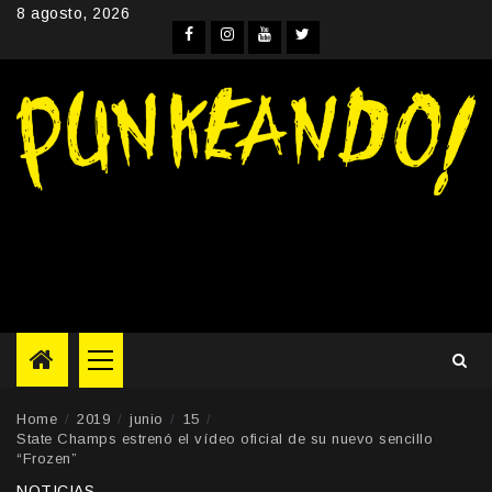
Skip
8 agosto, 2026
to
Facebook
Instagram
YouTube
Twitter
content
Primary
Menu
Home
2019
junio
15
State Champs estrenó el vídeo oficial de su nuevo sencillo
“Frozen”
NOTICIAS