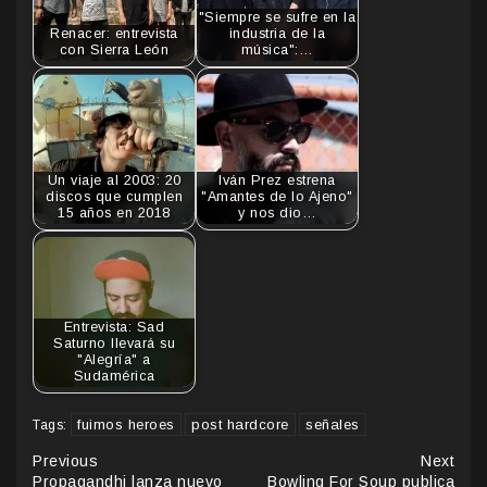
"Siempre se sufre en la
Renacer: entrevista
industria de la
con Sierra León
música":…
Un viaje al 2003: 20
Iván Prez estrena
discos que cumplen
"Amantes de lo Ajeno"
15 años en 2018
y nos dio…
Entrevista: Sad
Saturno llevará su
"Alegría" a
Sudamérica
fuimos heroes
post hardcore
señales
Tags:
Continue
Previous
Next
Propagandhi lanza nuevo
Bowling For Soup publica