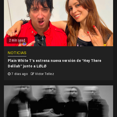
2 min read
NOTICIAS
Plain White T’s estrena nueva versión de “Hey There
Delilah” junto a LØLØ
7 días ago
Victor Tellez