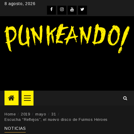
Skip
8 agosto, 2026
to
Facebook
Instagram
YouTube
Twitter
content
Primary
Menu
Home
2019
mayo
31
Escucha “Reflejos”, el nuevo disco de Fuimos Héroes
NOTICIAS