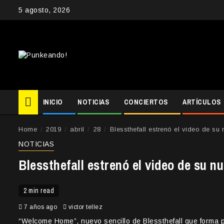
Skip
5 agosto, 2026
to
content
INICIO
NOTICIAS
CONCIERTOS
ARTÍCULOS
Home
2019
abril
28
Blessthefall estrenó el video de s
NOTICIAS
Blessthefall estrenó el video de su 
2 min read
7 años ago
victor tellez
“Welcome Home”, nuevo sencillo de Blessthefall que forma p