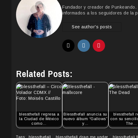
Fundador y creador de Punkeando. Le
informados a los seguidores de la p
See author's posts
Related Posts:
blessthefall regresa a
Blessthefall anuncia su
blessthefall 
la Ciudad de México
nuevo álbum “Gallows”
con su sencil
como…
y…
The…
blessthefall
blessthefall drag me under
blessthefall 
Tags: