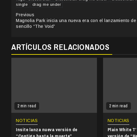
single
drag me under
Continue
Previous
Magnolia Park inicia una nueva era con el lanzamiento de
Reading
sencillo “The Void”
ARTÍCULOS RELACIONADOS
2 min read
2 min read
NOTICIAS
NOTICIAS
Insite lanza nueva versión de
Plain White T
“Contigo hasta la muerte”
versión de “He