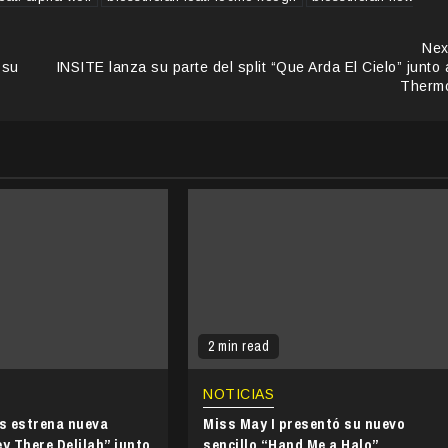
Nex
 su
INSITE lanza su parte del split “Que Arda El Cielo” junto 
Therm
2 min read
NOTICIAS
’s estrena nueva
Miss May I presentó su nuevo
y There Delilah” junto
sencillo “Hand Me a Halo”