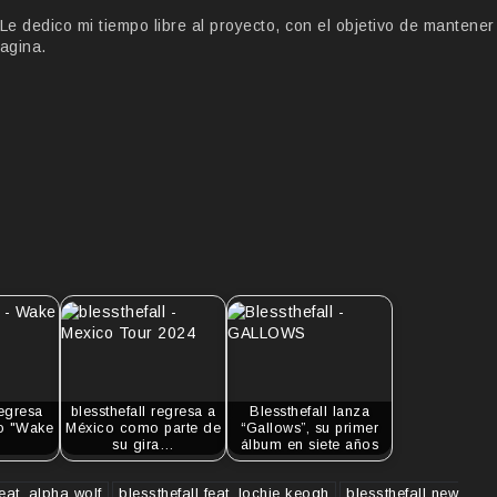
 dedico mi tiempo libre al proyecto, con el objetivo de mantener
agina.
regresa
blessthefall regresa a
Blessthefall lanza
lo "Wake
México como parte de
“Gallows”, su primer
su gira…
álbum en siete años
feat. alpha wolf
blessthefall feat. lochie keogh
blessthefall new