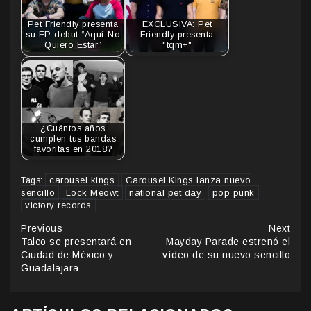
Pet Friendly presenta
EXCLUSIVA: Pet
su EP debut “Aquí No
Friendly presenta
Quiero Estar”
"tqm+"
¿Cuántos años
cumplen tus bandas
favoritas en 2018?
carousel kings
Carousel Kings lanza nuevo
Tags:
sencillo
Lock Meowt
national pet day
pop punk
victory records
Continue
Previous
Next
Talco se presentará en
Mayday Parade estrenó el
Reading
Ciudad de México y
vídeo de su nuevo sencillo
Guadalajara