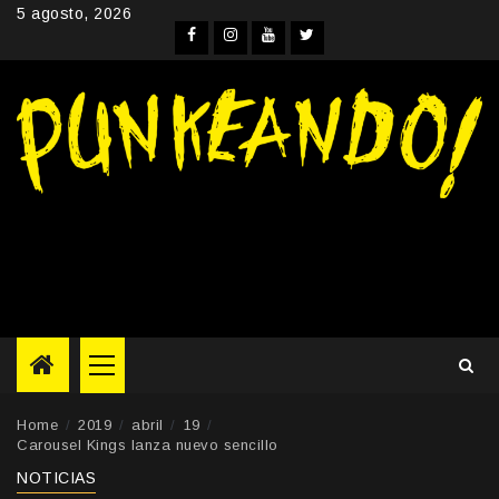
Skip
5 agosto, 2026
to
Facebook
Instagram
YouTube
Twitter
content
Primary
Menu
Home
2019
abril
19
Carousel Kings lanza nuevo sencillo
NOTICIAS