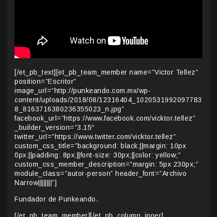
[/et_pb_text][et_pb_team_member name=”Victor Tellez”
position=”Escritor”
image_url=”http://punkeando.com.mx/wp-
content/uploads/2018/08/12316404_1020531992097783
8_8163716380236355023_n.jpg”
facebook_url=”https://www.facebook.com/vicktor.tellez”
_builder_version=”3.15″
twitter_url=”https://www.twitter.com/vicktor.tellez”
custom_css_title=”background: black;||margin: 10px
0px;||padding: 8px;||font-size: 30px;||color: yellow;”
custom_css_member_description=”margin: 5px 230px;”
module_class=”autor-person” header_font=”Archivo
Narrow||||||||”]
Fundador de Punkeando.
[/et_pb_team_member][/et_pb_column_inner]