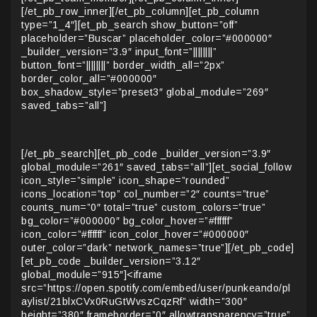
[/et_pb_row_inner][/et_pb_column][et_pb_column
type=”1_4″][et_pb_search show_button=”off”
placeholder=”Buscar” placeholder_color=”#000000″
_builder_version=”3.9″ input_font=”||||||||”
button_font=”||||||||” border_width_all=”2px”
border_color_all=”#000000″
box_shadow_style=”preset3″ global_module=”269″
saved_tabs=”all”]
[/et_pb_search][et_pb_code _builder_version=”3.9″
global_module=”261″ saved_tabs=”all”][et_social_follow
icon_style=”simple” icon_shape=”rounded”
icons_location=”top” col_number=”2″ counts=”true”
counts_num=”0″ total=”true” custom_colors=”true”
bg_color=”#000000″ bg_color_hover=”#ffffff”
icon_color=”#ffffff” icon_color_hover=”#000000″
outer_color=”dark” network_names=”true”][/et_pb_code]
[et_pb_code _builder_version=”3.12″
global_module=”915″]<iframe
src=”https://open.spotify.com/embed/user/punkeando/pl
aylist/21blxCVx0RuGtWvszCqzRf” width=”300″
height=”380″ frameborder=”0″ allowtransparency=”true”