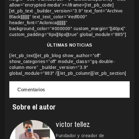
allow=”encrypted-media”></iframe>[/et_pb_code]
[et_pb_text _builder_version=”3.9″ text_font=”Archivo
Black||||||||” text_text_color=”#edf000″
header_font=”Aclonica||||||||”
background_color=”#000000″ custom_margin=”||40px|”
custom_padding=”6px||6px||true” global_module=”885″]
ÚLTIMAS NOTICIAS
[/et_pb_text][et_pb_blog show_author=”off”
show_categories=”off” module_class=”gq-double-
column-more” _builder_version=”3.9″
global_module=”883″ /][/et_pb_column][/et_pb_section]
Comentarios
Sobre el autor
victor tellez
Fundador y creador de