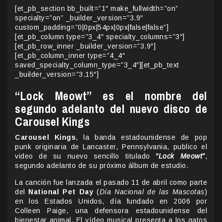
[et_pb_section bb_built=”1″ make_fullwidth=”on”
specialty=”on” _builder_version=”3.9″
custom_padding=”0|0px|54px|0px|false|false”]
[et_pb_column type=”3_4″ specialty_columns=”3″]
[et_pb_row_inner _builder_version=”3.9″]
[et_pb_column_inner type=”4_4″
saved_specialty_column_type=”3_4″][et_pb_text
_builder_version=”3.15″]
“Lock Meowt” es el nombre del
segundo adelanto del nuevo disco de
Carousel Kings
Carousel Kings
, la banda estadounidense de pop
punk originaria de Lancaster, Pennsylvania, publico el
video de su nuevo sencillo titulado
“Lock Meowt”
,
segundo adelanto de su próximo álbum de estudio.
La canción fue lanzada el pasado 11 de abril como parte
del
National Pet Day
(
Día Nacional de las Mascotas
)
en los Estados Unidos, día fundado en 2006 por
Colleen Paige, una defensora estadounidense del
bienestar animal. El vídeo musical presenta a los gatos