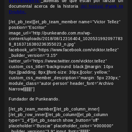
Descendents
)
además de que están por lanzar un
documental acerca de la historia
del festival
Punk In
Drublic.
[/et_pb_text][et_pb_team_member name=”Victor Tellez”
position=”Escritor”
image_url=”http://punkeando.com.mx/wp-
content/uploads/2018/08/12316404_1020531992097783
8_8163716380236355023_n.jpg”
facebook_url=”https://www.facebook.com/vicktor.tellez”
_builder_version=”3.15″
twitter_url=”https://www.twitter.com/vicktor.tellez”
custom_css_title=”background: black;||margin: 10px
0px;||padding: 8px;||font-size: 30px;||color: yellow;”
custom_css_member_description=”margin: 5px 230px;”
module_class=”autor-person” header_font=”Archivo
Narrow||||||||”]
Fundador de Punkeando.
[/et_pb_team_member][/et_pb_column_inner]
[/et_pb_row_inner][/et_pb_column][et_pb_column
type=”1_4″][et_pb_search show_button=”off”
placeholder=”Buscar” placeholder_color=”#000000″
_builder_version=”3.9″ input_font=”||||||||”