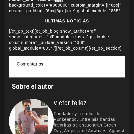
background_color=”#000000″ custom_margin=”||40px|”
custom_padding=”6px||6px||true” global_module=”885″]
ÚLTIMAS NOTICIAS
[/et_pb_text][et_pb_blog show_author=”off”
show_categories=”off” module_class=”gq-double-
column-more” _builder_version=”3.9″
global_module=”883″ /][/et_pb_column][/et_pb_section]
Comentarios
Sobre el autor
victor tellez
Fundador y creador de
Punkeando. Entre mis bandas
favoritas se encuentran Green
Day, Angels and Airwaves, Against