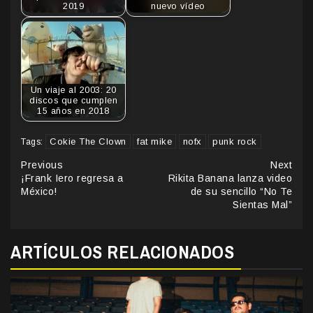
2019
nuevo vídeo
Un viaje al 2003: 20
discos que cumplen
15 años en 2018
Cokie The Clown
fat mike
nofx
punk rock
Tags:
Continue
Previous
Next
¡Frank Iero regresa a
Rikita Banana lanza video
Reading
México!
de su sencillo “No Te
Sientas Mal”
ARTÍCULOS RELACIONADOS