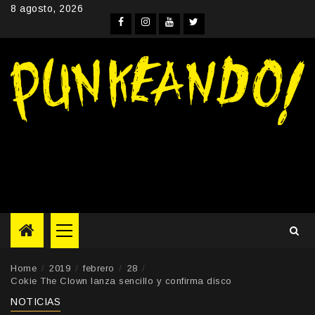
Skip
8 agosto, 2026
to
Facebook
Instagram
YouTube
Twitter
content
Primary
Menu
Home
2019
febrero
28
Cokie The Clown lanza sencillo y confirma disco
NOTICIAS