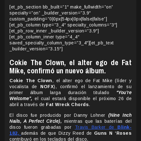
[et_pb_section bb_built=”1″ make_fullwidth=”on”
specialty=”on” _builder_version=”3.9″
custom_padding=”0|0px|54px|0px|false|false”]
[et_pb_column type=”3_4″ specialty_columns=”3″]
[et_pb_row_inner _builder_version=”3.9″]
[et_pb_column_inner type=”4_4″
saved_specialty_column_type=”3_4″][et_pb_text
_builder_version=”3.15″]
Cokie The Clown, el alter ego de Fat
Mike, confirmó un nuevo álbum.
Cokie The Clown
, el alter ego de Fat Mike (líder y
vocalista de
NOFX
), confirmó el lanzamiento de su
primer álbum larga duración titulado
“You’re
Welcome”,
el cual estará disponible el próximo 26 de
abril a través de
Fat Wreck Chords
.
El disco fue producido por Danny Lohner
(Nine Inch
Nails, A Perfect Circle),
mientras que las baterías del
disco fueron grabadas por
Travis Barker de
Blink-
182,
además de que Dizzy Reed de
Guns N ‘Roses
contribuyó en los teclados del disco.