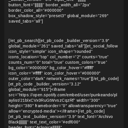
button_font=”||||||||” border_width_all=”2px”
border_color_all=”#000000″
box_shadow_style=”preset3″ global_module=”269″
saved_tabs=”all”]
[/et_pb_search][et_pb_code _builder_version=”3.9″
global_module=”261″ saved_tabs=”all”][et_social_follow
icon_style=”simple” icon_shape=”rounded”
icons_location=”top” col_number=”2″ counts=”true”
counts_num=”0″ total=”true” custom_colors=”true”
bg_color=”#000000″ bg_color_hover=”#ffffff”
icon_color=”#ffffff” icon_color_hover=”#000000″
outer_color=”dark” network_names=”true”][/et_pb_code]
[et_pb_code _builder_version=”3.12″
global_module=”915″]<iframe
src=”https://open.spotify.com/embed/user/punkeando/pl
aylist/21blxCVx0RuGtWvszCqzRf” width=”300″
height=”380″ frameborder=”0″ allowtransparency=”true”
allow=”encrypted-media”></iframe>[/et_pb_code]
[et_pb_text _builder_version=”3.9″ text_font=”Archivo
Black||||||||” text_text_color=”#edf000″
header_font=”Aclonica||||||||”