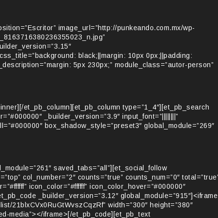
sition=”Escritor” image_url=”http://punkeando.com.mx/wp-
8_8163716380236355023_n.jpg”
builder_version=”3.15″
_css_title=”background: black;||margin: 10px 0px;||padding:
er_description=”margin: 5px 230px;” module_class=”autor-person”
inner][/et_pb_column][et_pb_column type=”1_4″][et_pb_search
”#000000″ _builder_version=”3.9″ input_font=”||||||||”
or_all=”#000000″ box_shadow_style=”preset3″ global_module=”269″
l_module=”261″ saved_tabs=”all”][et_social_follow
=”top” col_number=”2″ counts=”true” counts_num=”0″ total=”true
ffffff” icon_color=”#ffffff” icon_color_hover=”#000000″
et_pb_code _builder_version=”3.12″ global_module=”915″]<iframe
ylist/21blxCVx0RuGtWvszCqzRf” width=”300″ height=”380″
ed-media”></iframe>[/et_pb_code][et_pb_text