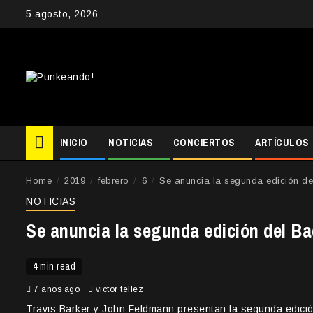
Skip
5 agosto, 2026
to
content
INICIO
NOTICIAS
CONCIERTOS
ARTÍCULOS
Home
2019
febrero
6
Se anuncia la segunda edición d
NOTICIAS
Se anuncia la segunda edición del B
4 min read
7 años ago
victor tellez
Travis Barker y John Feldmann presentan la segunda edició