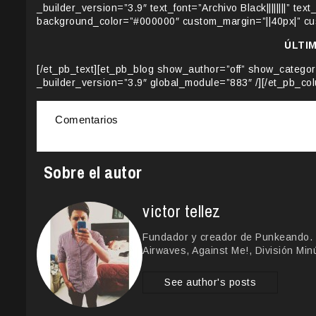
_builder_version=”3.9″ text_font=”Archivo Black||||||||” text
background_color=”#000000″ custom_margin=”||40px|” cus
ÚLTI
[/et_pb_text][et_pb_blog show_author=”off” show_catego
_builder_version=”3.9″ global_module=”883″ /][/et_pb_col
Comentarios
Sobre el autor
victor tellez
Fundador y creador de Punkeando. 
Airwaves, Against Me!, División Min
See author's posts