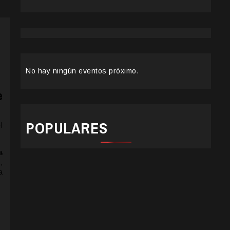
No hay ningún eventos próximo.
e
POPULARES
l
a
s
,
a