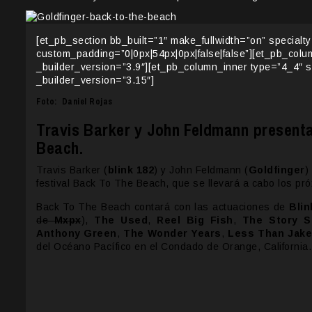
[et_pb_section bb_built=”1″ make_fullwidth=”on” specialt
custom_padding=”0|0px|54px|0px|false|false”][et_pb_col
_builder_version=”3.9″][et_pb_column_inner type=”4_4″ 
_builder_version=”3.15″]
Foto: Daniel Rojas
Travis Barker y John Feldmann presenta
Beach.
Travis Barker (
blink 182
) y John Feldmann (
Goldfinger
)
festival Back To The Beach, que se llevará a cabo los pró
Back To The Beach contará con las actuaciones de
Blin
de
Mxpx
),
The Used
,
Reel Big Fish
,
The Story S
Anthony Green
,
The Wonder Years
,
Less Than Jak
del Océano Pacífico en el Condado de Orange, California.