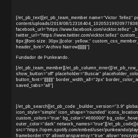
[/et_pb_text][et_pb_team_member name=”Victor Tellez” po
content/uploads/2018/08/12316404_1020531992097783
facebook_url=”https://www.facebook.com/vicktor.tellez” _
twitter_url=”https://www.twitter.com/vicktor.tellez” custom
8px;||font-size: 30px;||color: yellow;” custom_css_memb
header_font=”Archivo Narrow||||||||”]
Fundador de Punkeando.
[/et_pb_team_member][/et_pb_column_inner][/et_pb_row_
show_button=”off” placeholder=”Buscar” placeholder_color=
button_font=”||||||||” border_width_all=”2px” border_col
saved_tabs=”all”]
[/et_pb_search][et_pb_code _builder_version=”3.9″ globa
icon_style=”simple” icon_shape=”rounded” icons_location
custom_colors=”true” bg_color=”#000000″ bg_color_hover=”#
outer_color=”dark” network_names=”true”][/et_pb_code][
src=”https://open.spotify.com/embed/user/punkeando/pla
frameborder=”0″ allowtransparency=”true” allow=”encrypt