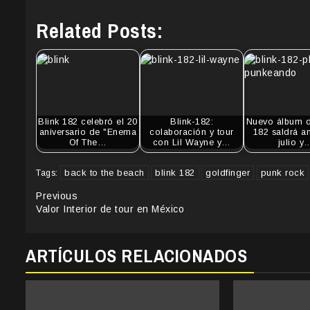
Related Posts:
Blink 182 celebró el 20
Blink-182:
Nuevo álbum d
aniversario de "Enema
colaboración y tour
182 saldrá a
Of The…
con Lil Wayne y…
julio y
back to the beach
blink 182
goldfinger
punk rock
Tags:
Continue
Previous
Valor Interior de tour en México
Reading
ARTÍCULOS RELACIONADOS