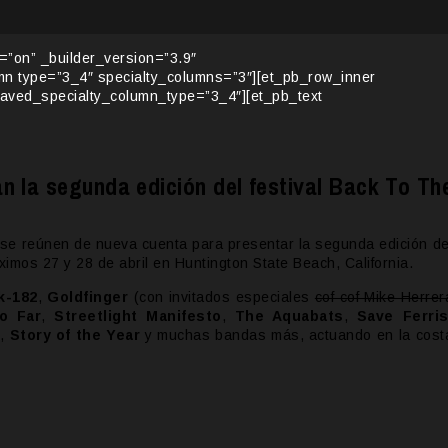
y=”on” _builder_version=”3.9″
umn type=”3_4″ specialty_columns=”3″][et_pb_row_inner
saved_specialty_column_type=”3_4″][et_pb_text
n la segunda edición del festival Back To Th
 se reúnen de nueva cuenta para presentar la segunda edición de
ximos 27 y 28 de abril en Huntington State Beach, California.
k-182
,
Goldfinger
(con invitados especiales
cof cof Mike Herrer
o Far
,
Streetlight Manifesto
,
The Aquabats
,
Save Ferri
e
,
Story of the Year
y muchas bandas más, actuando en la cost