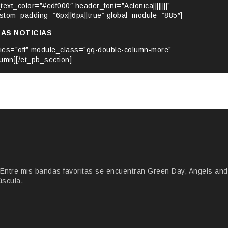
_text_color=”#edf000″ header_font=”Aclonica||||||||”
tom_padding=”6px||6px||true” global_module=”885″]
MAS NOTICIAS
ries=”off” module_class=”gq-double-column-more”
umn][/et_pb_section]
Entre mis bandas favoritas se encuentran Green Day, Angels and
úscula.