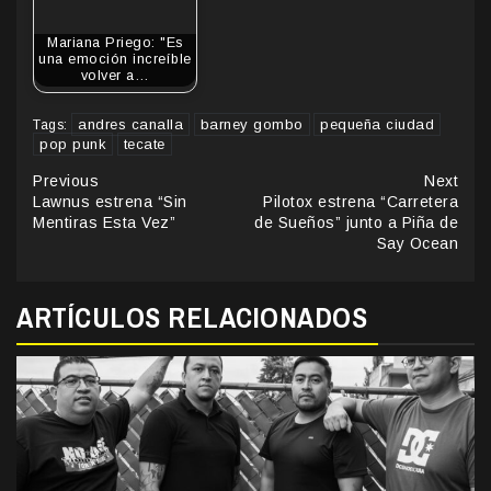
Mariana Priego: "Es
una emoción increíble
volver a…
andres canalla
barney gombo
pequeña ciudad
Tags:
pop punk
tecate
Continue
Previous
Next
Lawnus estrena “Sin
Pilotox estrena “Carretera
Reading
Mentiras Esta Vez”
de Sueños” junto a Piña de
Say Ocean
ARTÍCULOS RELACIONADOS