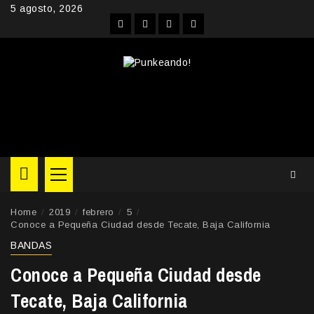
Skip
5 agosto, 2026
to
Facebook
Instagram
YouTube
Twitter
content
Primary
Menu
Home
2019
febrero
5
Conoce a Pequeña Ciudad desde Tecate, Baja California
BANDAS
Conoce a Pequeña Ciudad desde
Tecate, Baja California