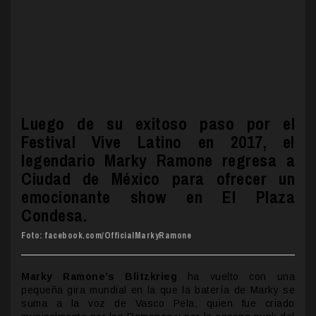
Luego de su exitoso paso por el
Festival Vive Latino en 2017, el
legendario Marky Ramone regresa a
Ciudad de México para ofrecer un
emocionante show en El Plaza
Condesa.
Foto: facebook.com/OfficialMarkyRamone
Marky Ramone’s Blitzkrieg
ha vuelto con una
pequeña gira mundial en la que la batería de Marky se
suma a la voz de Vasco Pela, quien fue criado