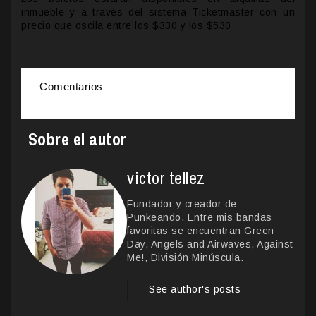
inmueble y a través del sistema Ticketmaster con un
precio que oscila entre los $330 y los $530.
Comentarios
Sobre el autor
victor tellez
Fundador y creador de
Punkeando. Entre mis bandas
favoritas se encuentran Green
Day, Angels and Airwaves, Against
Me!, División Minúscula.
See author's posts