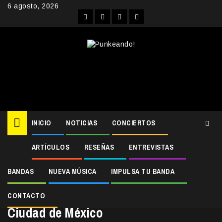
Skip
6 agosto, 2026
to
Facebook
Instagram
YouTube
Twitter
content
INICIO
NOTICIAS
CONCIERTOS
ARTÍCULOS
RESEÑAS
ENTREVISTAS
Home
2018
noviembre
19
Marky Ramone se presentará en Ciudad de México
BANDAS
NUEVA MÚSICA
IMPULSA TU BANDA
NOTICIAS
Marky Ramone se presentará en
CONTACTO
Ciudad de México