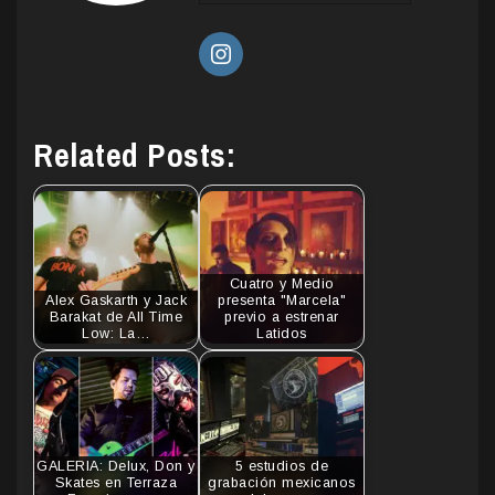
Related Posts:
Cuatro y Medio
Alex Gaskarth y Jack
presenta "Marcela"
Barakat de All Time
previo a estrenar
Low: La…
Latidos
GALERIA: Delux, Don y
5 estudios de
Skates en Terraza
grabación mexicanos