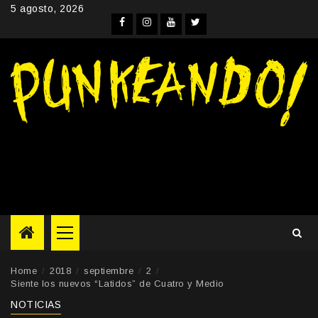
Skip
5 agosto, 2026
to
Facebook
Instagram
YouTube
Twitter
content
Primary
Menu
Home
2018
septiembre
2
Siente los nuevos “Latidos” de Cuatro y Medio
NOTICIAS