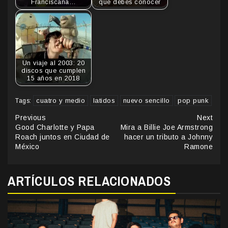
Franciscana…
que debes conocer
Un viaje al 2003: 20
discos que cumplen
15 años en 2018
cuatro y medio
latidos
nuevo sencillo
pop punk
Tags:
Continue
Previous
Next
Good Charlotte y Papa
Mira a Billie Joe Armstrong
Reading
Roach juntos en Ciudad de
hacer un tributo a Johnny
México
Ramone
ARTÍCULOS RELACIONADOS