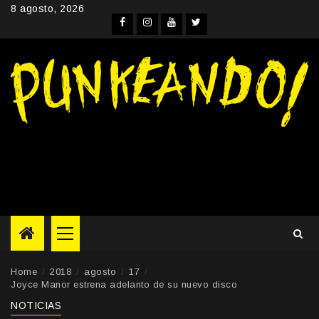
Skip
8 agosto, 2026
to
Facebook
Instagram
YouTube
Twitter
content
Primary
Menu
Home
2018
agosto
17
Joyce Manor estrena adelanto de su nuevo disco
NOTICIAS