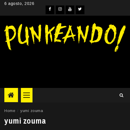
Skip
6 agosto, 2026
to
Facebook
Instagram
YouTube
Twitter
content
Primary
Menu
Home
yumi zouma
yumi zouma