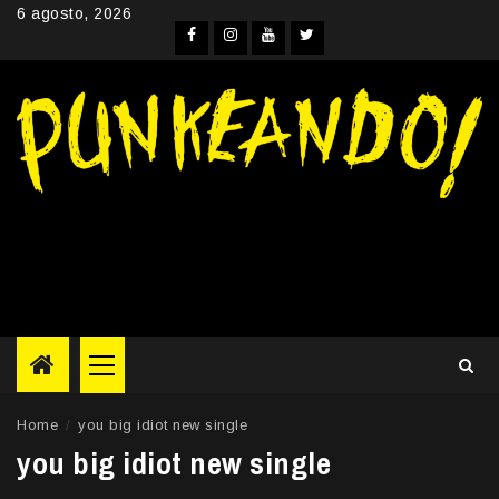
Skip
6 agosto, 2026
to
Facebook
Instagram
YouTube
Twitter
content
Primary
Menu
Home
you big idiot new single
you big idiot new single