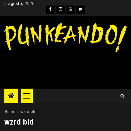
Skip
5 agosto, 2026
to
Facebook
Instagram
YouTube
Twitter
content
Primary
Menu
Home
wzrd bld
wzrd bld